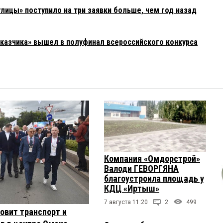
улицы» поступило на три заявки больше, чем год назад
азчика» вышел в полуфинал всероссийского конкурса
Компания «Омдорстрой»
Валоди ГЕВОРГЯНА
благоустроила площадь у
КДЦ «Иртыш»
7 августа 11:20
2
499
овит транспорт и