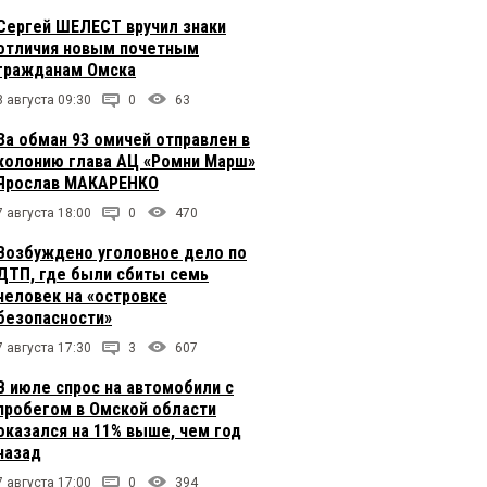
Сергей ШЕЛЕСТ вручил знаки
отличия новым почетным
гражданам Омска
8 августа 09:30
0
63
За обман 93 омичей отправлен в
колонию глава АЦ «Ромни Марш»
Ярослав МАКАРЕНКО
7 августа 18:00
0
470
Возбуждено уголовное дело по
ДТП, где были сбиты семь
человек на «островке
безопасности»
7 августа 17:30
3
607
В июле спрос на автомобили с
пробегом в Омской области
оказался на 11% выше, чем год
назад
7 августа 17:00
0
394