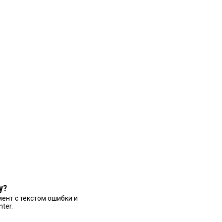
у?
ент с текстом ошибки и
nter.