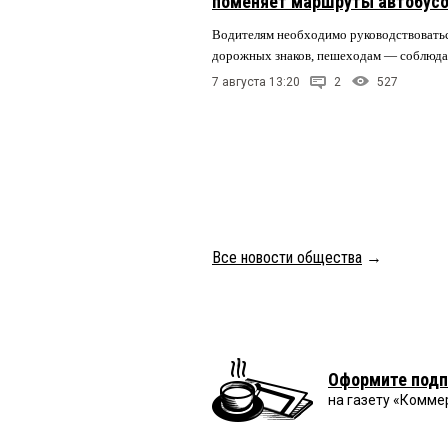
поменяет маршруты автобусо
Водителям необходимо руководствовать
дорожных знаков, пешеходам — соблюда
7 августа 13:20
2
527
Все новости общества
→
Оформите подп
на газету «Комме