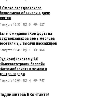
В Омске свердловского
бизнесмена обвинили в даче
взятки
7 августа 16:30
0
627
Залы ожидания «Комфорт» на
двух вокзалах за семь месяцев
посетили 2,5 тысячи пассажиров
7 августа 15:45
1
466
Суд конфисковал у АО
«Омскавтотранс» бассейн
«Автомобилист» и землю в
центре города
7 августа 15:01
4
747
Подпишитесь ВКонтакте!