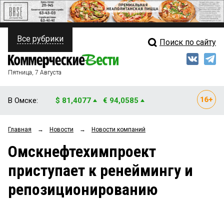
Все рубрики
Поиск по сайту
ПОЛИТИКА
Свежий выпуск
Медиа
ФИНАНСЫ
Пятница, 7 Августа
Кто есть кто
НЕДВИЖИМОСТЬ
В Омске:
$ 81,4077
€ 94,0585
Интервью
БИЗНЕС
Главная
→
Новости
→
Новости компаний
Мнения
ОБЩЕСТВО
Омскнефтехимпроект
Рейтинги
ЗАКОН
приступает к ренеймингу и
Блоги
НОВОСТИ КОМПАНИЙ
репозиционированию
Архив
ПРОИСШЕСТВИЯ