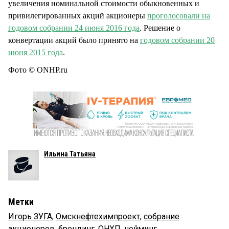
увеличения номинальной стоимости обыкновенных и
привилегированных акций акционеры
проголосовали на
годовом собрании 24 июня 2016 года
. Решение о
конвертации акций было принято на
годовом собрании 20
июня 2015 года
.
Фото © ONHP.ru
Ильина Татьяна
Метки
Игорь ЗУГА
,
Омскнефтехимпроект
,
собрание
акционеров
,
брендинг
,
ОНХП
,
нейминг