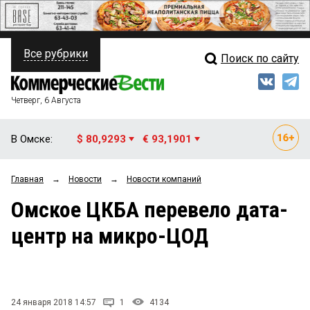
Все рубрики
Поиск по сайту
ПОЛИТИКА
Свежий выпуск
Медиа
ФИНАНСЫ
Четверг, 6 Августа
Кто есть кто
НЕДВИЖИМОСТЬ
В Омске:
$ 80,9293
€ 93,1901
Интервью
БИЗНЕС
Главная
→
Новости
→
Новости компаний
Мнения
ОБЩЕСТВО
Омское ЦКБА перевело дата-
Рейтинги
ЗАКОН
центр на микро-ЦОД
Блоги
НОВОСТИ КОМПАНИЙ
Архив
ПРОИСШЕСТВИЯ
24 января 2018 14:57
1
4134