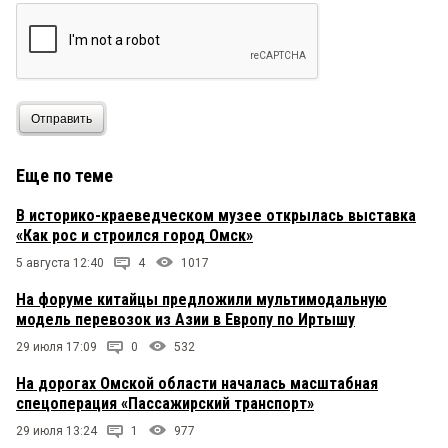
Отправить
Еще по теме
В историко-краеведческом музее открылась выставка
«Как рос и строился город Омск»
5 августа 12:40
4
1017
На форуме китайцы предложили мультимодальную
модель перевозок из Азии в Европу по Иртышу
29 июля 17:09
0
532
На дорогах Омской области началась масштабная
спецоперация «Пассажирский транспорт»
29 июля 13:24
1
977