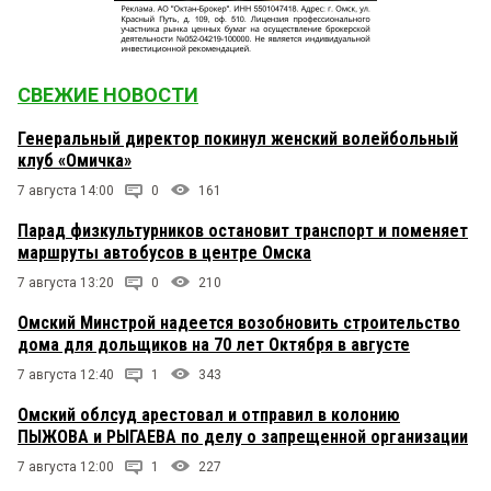
СВЕЖИЕ НОВОСТИ
Генеральный директор покинул женский волейбольный
клуб «Омичка»
7 августа 14:00
0
161
Парад физкультурников остановит транспорт и поменяет
маршруты автобусов в центре Омска
7 августа 13:20
0
210
Омский Минстрой надеется возобновить строительство
дома для дольщиков на 70 лет Октября в августе
7 августа 12:40
1
343
Омский облсуд арестовал и отправил в колонию
ПЫЖОВА и РЫГАЕВА по делу о запрещенной организации
7 августа 12:00
1
227