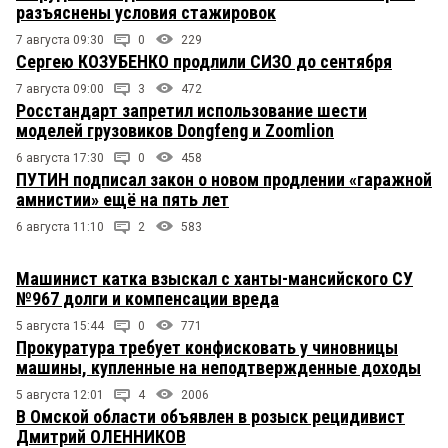
разъяснены условия стажировок
7 августа 09:30
0
229
Сергею КОЗУБЕНКО продлили СИЗО до сентября
7 августа 09:00
3
472
Росстандарт запретил использование шести
моделей грузовиков Dongfeng и Zoomlion
6 августа 17:30
0
458
ПУТИН подписал закон о новом продлении «гаражной
амнистии» ещё на пять лет
6 августа 11:10
2
583
Машинист катка взыскал с ханты-мансийского СУ
№967 долги и компенсации вреда
5 августа 15:44
0
771
Прокуратура требует конфисковать у чиновницы
машины, купленные на неподтвержденные доходы
5 августа 12:01
4
2006
В Омской области объявлен в розыск рецидивист
Дмитрий ОЛЕННИКОВ