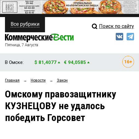
Все рубрики
Поиск по сайту
ПОЛИТИКА
Свежий выпуск
Медиа
ФИНАНСЫ
Пятница, 7 Августа
Кто есть кто
НЕДВИЖИМОСТЬ
В Омске:
$ 81,4077
€ 94,0585
Интервью
БИЗНЕС
Главная
→
Новости
→
Закон
Мнения
ОБЩЕСТВО
Омскому правозащитнику
Рейтинги
ЗАКОН
КУЗНЕЦОВУ не удалось
Блоги
НОВОСТИ КОМПАНИЙ
победить Горсовет
Архив
ПРОИСШЕСТВИЯ