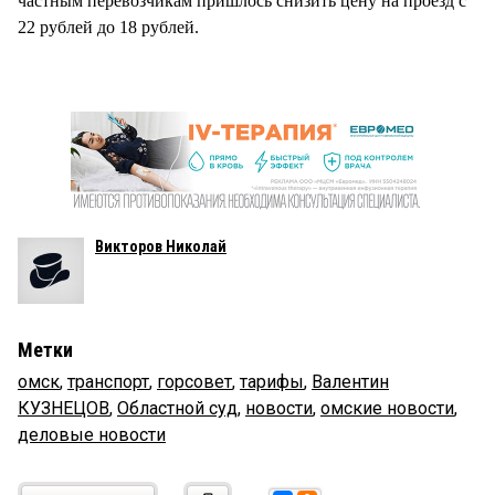
частным перевозчикам пришлось снизить цену на проезд с
22 рублей до 18 рублей.
Викторов Николай
Метки
омск
,
транспорт
,
горсовет
,
тарифы
,
Валентин
КУЗНЕЦОВ
,
Областной суд
,
новости
,
омские новости
,
деловые новости