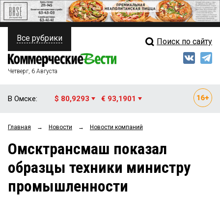
Все рубрики
Поиск по сайту
ПОЛИТИКА
Свежий выпуск
Медиа
ФИНАНСЫ
Четверг, 6 Августа
Кто есть кто
НЕДВИЖИМОСТЬ
В Омске:
$ 80,9293
€ 93,1901
Интервью
БИЗНЕС
Главная
→
Новости
→
Новости компаний
Мнения
ОБЩЕСТВО
Омсктрансмаш показал
Рейтинги
ЗАКОН
образцы техники министру
Блоги
НОВОСТИ КОМПАНИЙ
промышленности
Архив
ПРОИСШЕСТВИЯ