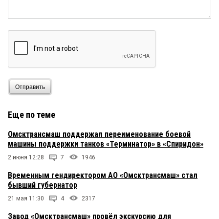
Отправить
Еще по теме
Омсктрансмаш поддержал переименование боевой
машины поддержки танков «Терминатор» в «Спиридон»
2 июня 12:28
7
1946
Временным гендиректором АО «Омсктрансмаш» стал
бывший губернатор
21 мая 11:30
4
2317
Завод «Омсктрансмаш» провёл экскурсию для