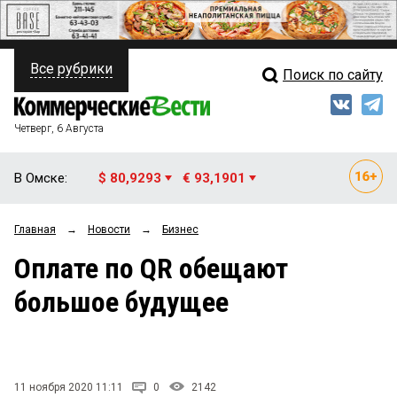
Все рубрики
Поиск по сайту
ПОЛИТИКА
Свежий выпуск
Медиа
ФИНАНСЫ
Четверг, 6 Августа
Кто есть кто
НЕДВИЖИМОСТЬ
В Омске:
$ 80,9293
€ 93,1901
Интервью
БИЗНЕС
Главная
→
Новости
→
Бизнес
Мнения
ОБЩЕСТВО
Оплате по QR обещают
Рейтинги
ЗАКОН
большое будущее
Блоги
НОВОСТИ КОМПАНИЙ
Архив
ПРОИСШЕСТВИЯ
11 ноября 2020 11:11
0
2142