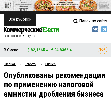
Все рубрики
Поиск по сайту
ПОЛИТИКА
Свежий выпуск
Медиа
ФИНАНСЫ
Воскресенье, 9 Августа
Кто есть кто
НЕДВИЖИМОСТЬ
В Омске:
$ 82,1665
€ 94,8366
Интервью
БИЗНЕС
Главная
→
Новости
→
Бизнес
Мнения
ОБЩЕСТВО
Опубликованы рекомендации
Рейтинги
ЗАКОН
по применению налоговой
Блоги
НОВОСТИ КОМПАНИЙ
амнистии дробления бизнеса
Архив
ПРОИСШЕСТВИЯ