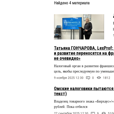
Найдено
4
материала
Татьяна ГОНЧАРОВА, LexProf:
и развитие переносятся на фр
не очевидно»
Налоговый орган в развитии франшиз
цель, якобы преследуемую по уменьш
9 ноября 2025 12:30
0
1812
Омские налоговики пытаются 
текст)
Владелец товарного знака «Бирхаус»/
рублей. Пока отбился
27 сентября 2025 12:30
9
510