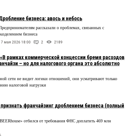
Дробление бизнеса: авось и небось
Предпринимателям рассказали о проблемах, связанных с
разделением бизнеса
17 мая 2026 18:00
2
2189
 «В рамках коммерческой концессии бремя расходов
анчайзи – но для налогового органа это абсолютно
ной сети не видит логики отношений, они усматривают только
ению налоговой нагрузки
признать франчайзинг дроблением бизнеса (полный
«ВЕЕRhouse» отбился от требования ФНС доплатить 469 млн
6