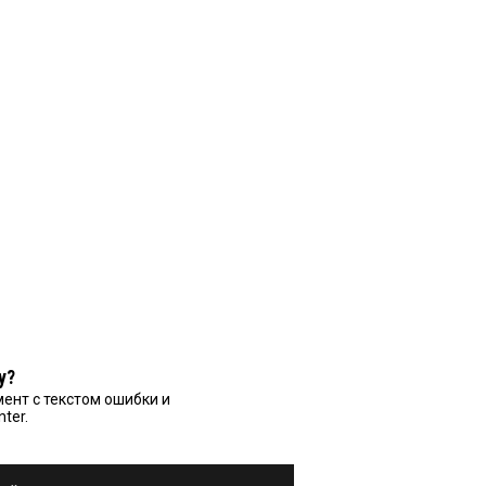
у?
ент с текстом ошибки и
nter.