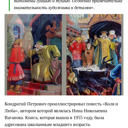
выполнены гуашью и тушью. Особенно примечательна
внимательность художника к деталям
».
Кондратий Петрович проиллюстрировал повесть «Коля и
Люба», автором которой являлась Нина Николаевна
Ваганова. Книга, которая вышла в 1955 году, была
адресована школьникам младшего возраста.