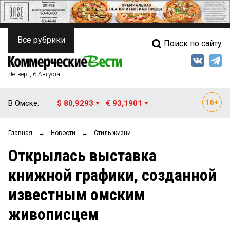
Все рубрики
Поиск по сайту
ПОЛИТИКА
Свежий выпуск
Медиа
ФИНАНСЫ
Четверг, 6 Августа
Кто есть кто
НЕДВИЖИМОСТЬ
В Омске:
$ 80,9293
€ 93,1901
Интервью
БИЗНЕС
Главная
→
Новости
→
Стиль жизни
Мнения
ОБЩЕСТВО
Открылась выставка
Рейтинги
ЗАКОН
книжной графики, созданной
Блоги
НОВОСТИ КОМПАНИЙ
известным омским
Архив
ПРОИСШЕСТВИЯ
живописцем
СТИЛЬ ЖИЗНИ