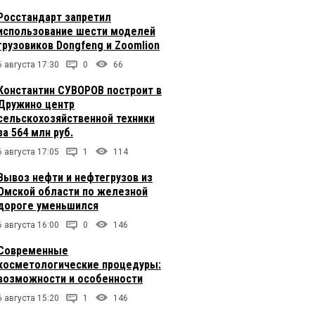
Росстандарт запретил
использование шести моделей
грузовиков Dongfeng и Zoomlion
6 августа 17:30
0
66
Константин СУВОРОВ построит в
Дружино центр
сельскохозяйственной техники
за 564 млн руб.
6 августа 17:05
1
114
Вывоз нефти и нефтегрузов из
Омской области по железной
дороге уменьшился
6 августа 16:00
0
146
Современные
косметологические процедуры:
возможности и особенности
6 августа 15:20
1
146