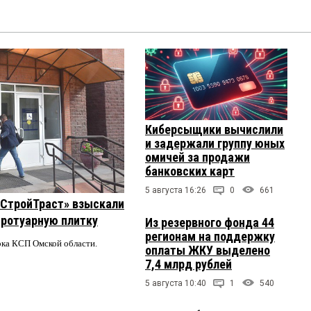
Киберсыщики вычислили
и задержали группу юных
омичей за продажи
банковских карт
5 августа 16:26
0
661
 «СтройТраст» взыскали
 тротуарную плитку
Из резервного фонда 44
регионам на поддержку
ерка КСП Омской области.
оплаты ЖКУ выделено
7,4 млрд рублей
5 августа 10:40
1
540