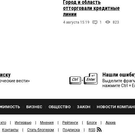
Город и область
отторговали кредитные
линии
4 августа 15:19
1
823
иску
Нашли ошибк
рческие вести»
Выделите фрагм
нажмите Ctrl + E
ЖИМОСТЬ
БИЗНЕС
ОБЩЕСТВО
ЗАКОН
НОВОСТИ КОМПАН
 кто
Интервью
Мнения
Рейтинги
Блоги
Архив
Контакты
Стать блогером
Подписка
RSS