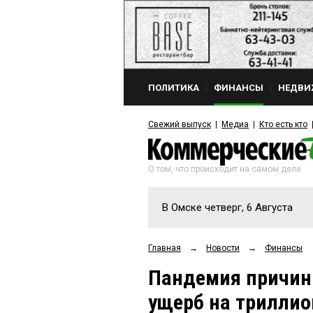
ПОЛИТИКА
ФИНАНСЫ
НЕДВИ
Свежий выпуск
Медиа
Кто есть кто
О том, что происходит на самом деле
В Омске четверг, 6 Августа
Главная
→
Новости
→
Финансы
Пандемия причин
ущерб на триллио