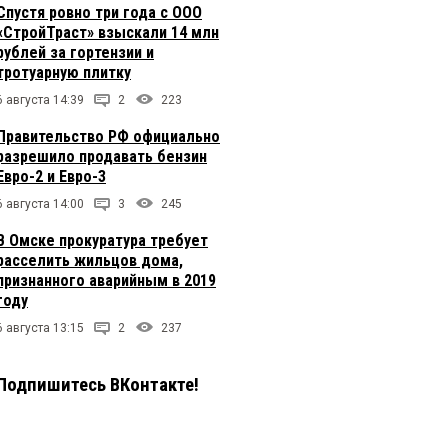
Спустя ровно три года с ООО
«СтройТраст» взыскали 14 млн
рублей за гортензии и
тротуарную плитку
6 августа 14:39
2
223
Правительство РФ официально
разрешило продавать бензин
Евро-2 и Евро-3
6 августа 14:00
3
245
В Омске прокуратура требует
расселить жильцов дома,
признанного аварийным в 2019
году
6 августа 13:15
2
237
Подпишитесь ВКонтакте!