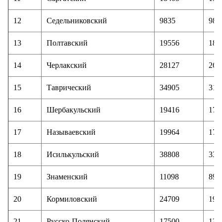
12
Седельниковский
9835
98
13
Полтавский
19556
181
14
Черлакский
28127
260
15
Таврический
34905
319
16
Шербакульский
19416
177
17
Называевский
19964
177
18
Исилькульский
38808
336
19
Знаменский
11098
89
20
Кормиловский
24709
191
21
Русско-Полянский
17500
135