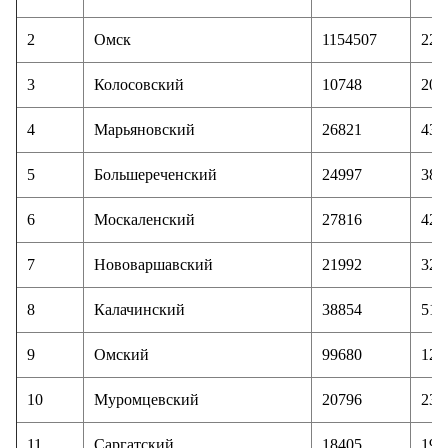
2
Омск
1154507
223
3
Колосовский
10748
203
4
Марьяновский
26821
432
5
Большереченский
24997
385
6
Москаленский
27816
422
7
Нововаршавский
21992
328
8
Калачинский
38854
519
9
Омский
99680
120
10
Муромцевский
20796
238
11
Саргатский
18405
199