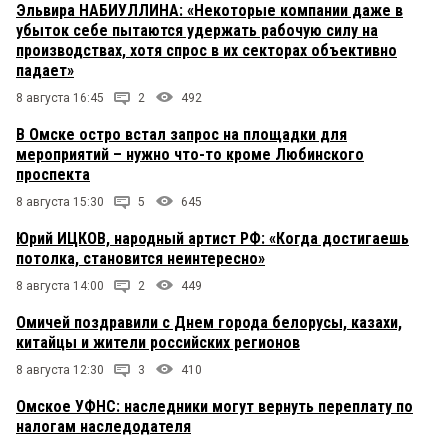
Эльвира НАБИУЛЛИНА: «Некоторые компании даже в
убыток себе пытаются удержать рабочую силу на
производствах, хотя спрос в их секторах объективно
падает»
8 августа 16:45
2
492
В Омске остро встал запрос на площадки для
мероприятий – нужно что-то кроме Любинского
проспекта
8 августа 15:30
5
645
Юрий ИЦКОВ, народный артист РФ: «Когда достигаешь
потолка, становится неинтересно»
8 августа 14:00
2
449
Омичей поздравили с Днем города белорусы, казахи,
китайцы и жители российских регионов
8 августа 12:30
3
410
Омское УФНС: наследники могут вернуть переплату по
налогам наследодателя