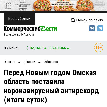
Все рубрики
Поиск по сайту
ПОЛИТИКА
Свежий выпуск
Медиа
ФИНАНСЫ
Воскресенье, 9 Августа
Кто есть кто
НЕДВИЖИМОСТЬ
В Омске:
$ 82,1665
€ 94,8366
Интервью
БИЗНЕС
Главная
→
Новости
→
Общество
Мнения
ОБЩЕСТВО
Перед Новым годом Омская
Рейтинги
ЗАКОН
область поставила
Блоги
НОВОСТИ КОМПАНИЙ
коронавирусный антирекорд
Архив
ПРОИСШЕСТВИЯ
(итоги суток)