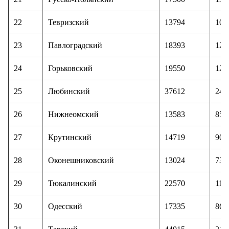
22
Тевризский
13794
103
23
Павлоградский
18393
120
24
Горьковский
19550
127
25
Любинский
37612
241
26
Нижнеомский
13583
85
27
Крутинский
14719
90
28
Оконешниковский
13024
73
29
Тюкалинский
22570
115
30
Одесский
17335
86