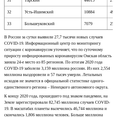
31
Тарский
44015
217
32
Усть-Ишимский
10884
49
33
Большеуковский
7079
25
В России за сутки выявили 27,7 тысячи новых случаев
COVID-19. Информационный центр по мониторингу
ситуации с коронавирусом уточняет, что по суточному
приросту инфицированных коронавирусом Омская область
заняла 24-е место из 85 регионов. По итогам 2020 года
COVID-19 заболели 3,159 миллиона россиян. Из них 2,554
миллиона выздоровели и 57 тысяч умерли. Летальных
исходов не значится в официальной статистике одного-
единственного региона – Ненецкого автономного округа.
К концу 2020 года, прошедшего под знаком пандемии, на
Земле зарегистрировали 82,745 миллиона случаев COVID-
19. В масштабах планеты вылечились 46,744 миллиона и
скончались 1,806 миллиона человек. Больше миллиона