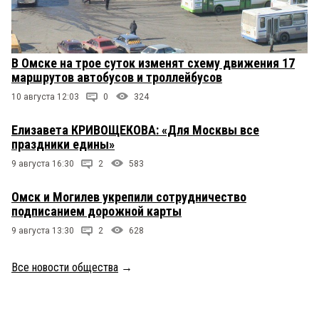
В Омске на трое суток изменят схему движения 17
маршрутов автобусов и троллейбусов
10 августа 12:03
0
324
Елизавета КРИВОЩЕКОВА: «Для Москвы все
праздники едины»
9 августа 16:30
2
583
Омск и Могилев укрепили сотрудничество
подписанием дорожной карты
9 августа 13:30
2
628
Все новости общества
→