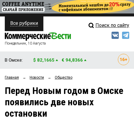
Все рубрики
Поиск по сайту
ПОЛИТИКА
Свежий выпуск
Медиа
ФИНАНСЫ
Понедельник, 10 Августа
Кто есть кто
НЕДВИЖИМОСТЬ
В Омске:
$ 82,1665
€ 94,8366
Интервью
БИЗНЕС
Главная
→
Новости
→
Общество
Мнения
ОБЩЕСТВО
Перед Новым годом в Омске
Рейтинги
ЗАКОН
появились две новых
Блоги
НОВОСТИ КОМПАНИЙ
остановки
Архив
ПРОИСШЕСТВИЯ