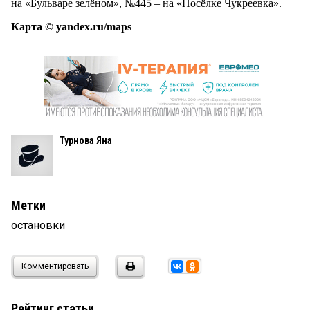
на «Бульваре зелёном», №445 – на «Посёлке Чукреевка».
Карта © yandex.ru/maps
Турнова Яна
Метки
остановки
Комментировать
Рейтинг статьи