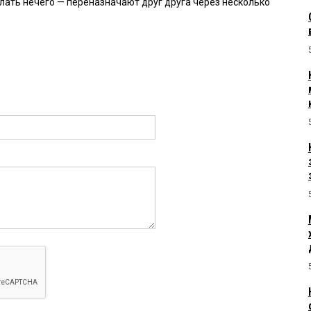
лать нечего — переназначают друг друга через несколько
 15:53:
4:30:
 с 2025 г служит в правительстве? С перерывами? Так может
нее журналистам????