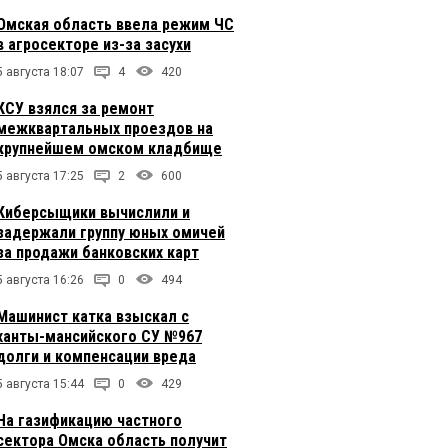
Омская область ввела режим ЧС
в агросекторе из-за засухи
5 августа 18:07
4
420
КСУ взялся за ремонт
межквартальных проездов на
крупнейшем омском кладбище
5 августа 17:25
2
600
Киберсыщики вычислили и
задержали группу юных омичей
за продажи банковских карт
5 августа 16:26
0
494
Машинист катка взыскал с
ханты-мансийского СУ №967
долги и компенсации вреда
5 августа 15:44
0
429
На газификацию частного
сектора Омска область получит