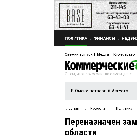
ПОЛИТИКА
ФИНАНСЫ
НЕДВИ
Свежий выпуск
Медиа
Кто есть кто
О том, что происходит на самом деле
В Омске четверг, 6 Августа
Главная
→
Новости
→
Политика
Переназначен за
области