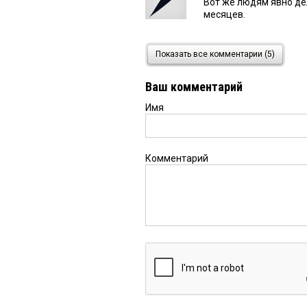
Вот же людям явно де
месяцев.
Палагута
2 ноября 2024 в
Показать все комментарии (5)
А я всех послал
Ваш комментарий
Имя
Верона
2 ноября 2024 в 1
Интересно, как это он
надо быть вниматель
Комментарий