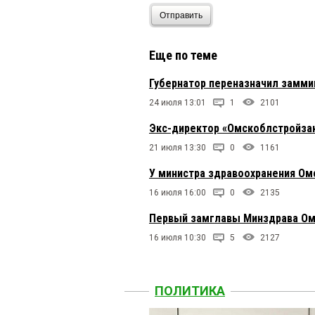
Отправить
Еще по теме
Губернатор переназначил замми
24 июля 13:01
1
2101
Экс-директор «Омскоблстройзак
21 июля 13:30
0
1161
У министра здравоохранения Ом
16 июля 16:00
0
2135
Первый замглавы Минздрава Ом
16 июля 10:30
5
2127
ПОЛИТИКА