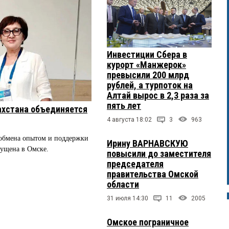
Инвестиции Сбера в
курорт «Манжерок»
превысили 200 млрд
рублей, а турпоток на
Алтай вырос в 2,3 раза за
пять лет
ахстана объединяется
4 августа 18:02
3
963
 обмена опытом и поддержки
Ирину ВАРНАВСКУЮ
пущена в Омске.
повысили до заместителя
председателя
правительства Омской
области
31 июля 14:30
11
2005
Омское пограничное