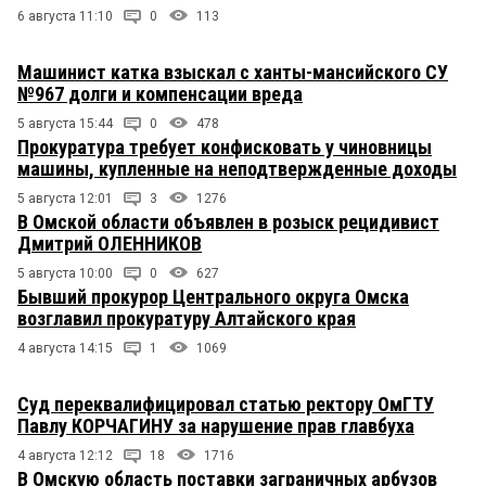
6 августа 11:10
0
113
Машинист катка взыскал с ханты-мансийского СУ
№967 долги и компенсации вреда
5 августа 15:44
0
478
Прокуратура требует конфисковать у чиновницы
машины, купленные на неподтвержденные доходы
5 августа 12:01
3
1276
В Омской области объявлен в розыск рецидивист
Дмитрий ОЛЕННИКОВ
5 августа 10:00
0
627
Бывший прокурор Центрального округа Омска
возглавил прокуратуру Алтайского края
4 августа 14:15
1
1069
Суд переквалифицировал статью ректору ОмГТУ
Павлу КОРЧАГИНУ за нарушение прав главбуха
4 августа 12:12
18
1716
В Омскую область поставки заграничных арбузов