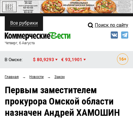
Все рубрики
Поиск по сайту
ПОЛИТИКА
Свежий выпуск
Медиа
ФИНАНСЫ
Четверг, 6 Августа
Кто есть кто
НЕДВИЖИМОСТЬ
В Омске:
$ 80,9293
€ 93,1901
Интервью
БИЗНЕС
Главная
→
Новости
→
Закон
Мнения
ОБЩЕСТВО
Первым заместителем
Рейтинги
ЗАКОН
прокурора Омской области
Блоги
НОВОСТИ КОМПАНИЙ
назначен Андрей ХАМОШИН
Архив
ПРОИСШЕСТВИЯ