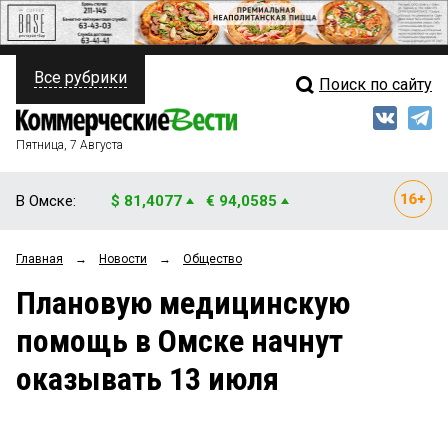
Все рубрики
Поиск по сайту
ПОЛИТИКА
Свежий выпуск
Медиа
ФИНАНСЫ
Пятница, 7 Августа
Кто есть кто
НЕДВИЖИМОСТЬ
В Омске:
$ 81,4077
€ 94,0585
Интервью
БИЗНЕС
Главная
→
Новости
→
Общество
Мнения
ОБЩЕСТВО
Плановую медицинскую
Рейтинги
ЗАКОН
помощь в Омске начнут
Блоги
НОВОСТИ КОМПАНИЙ
оказывать 13 июля
Архив
ПРОИСШЕСТВИЯ