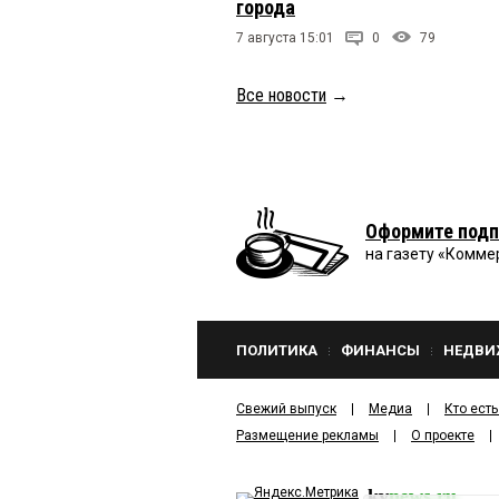
города
7 августа 15:01
0
79
Все новости
→
Оформите подп
на газету «Комме
ПОЛИТИКА
ФИНАНСЫ
НЕДВИ
Свежий выпуск
Медиа
Кто есть
Размещение рекламы
О проекте
kv
news.ru