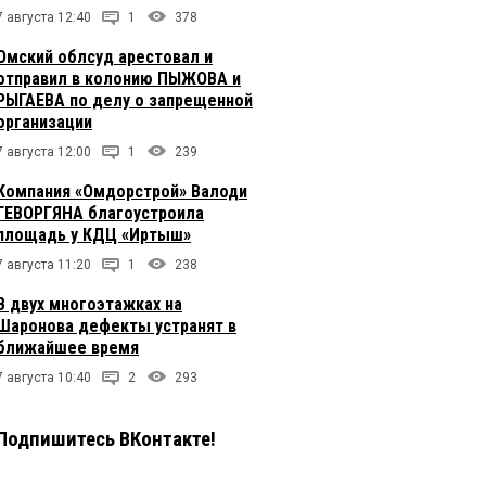
7 августа 12:40
1
378
Омский облсуд арестовал и
отправил в колонию ПЫЖОВА и
РЫГАЕВА по делу о запрещенной
организации
7 августа 12:00
1
239
Компания «Омдорстрой» Валоди
ГЕВОРГЯНА благоустроила
площадь у КДЦ «Иртыш»
7 августа 11:20
1
238
В двух многоэтажках на
Шаронова дефекты устранят в
ближайшее время
7 августа 10:40
2
293
Подпишитесь ВКонтакте!