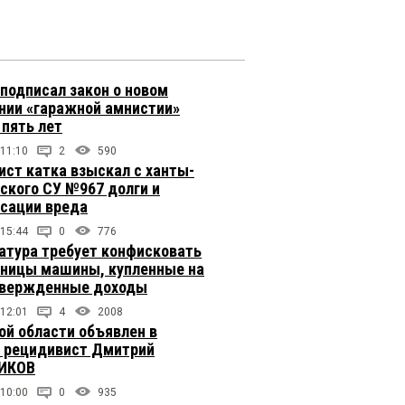
подписал закон о новом
нии «гаражной амнистии»
 пять лет
 11:10
2
590
ст катка взыскал с ханты-
ского СУ №967 долги и
сации вреда
 15:44
0
776
атура требует конфисковать
вницы машины, купленные на
твержденные доходы
 12:01
4
2008
ой области объявлен в
 рецидивист Дмитрий
ИКОВ
 10:00
0
935