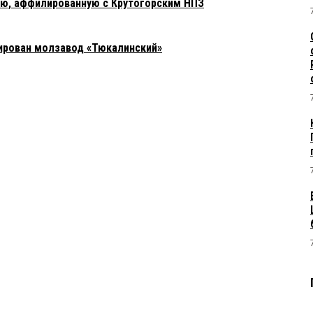
ю, аффилированную с Крутогорским НПЗ
ирован молзавод «Тюкалинский»