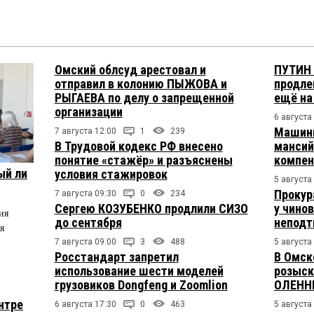
Омский облсуд арестовал и
ПУТИН 
отправил в колонию ПЫЖОВА и
продле
РЫГАЕВА по делу о запрещенной
ещё на
организации
6 августа
Машини
7 августа 12:00
1
239
В Трудовой кодекс РФ внесено
мансий
понятие «стажёр» и разъяснены
компен
ый ли
условия стажировок
5 августа
Прокур
7 августа 09:30
0
234
Сергею КОЗУБЕНКО продлили СИЗО
у чино
ия
до сентября
непод
я
7 августа 09:00
3
488
5 августа
Росстандарт запретил
В Омск
использование шести моделей
розыск
грузовиков Dongfeng и Zoomlion
ОЛЕНН
нтре
6 августа 17:30
0
463
5 августа