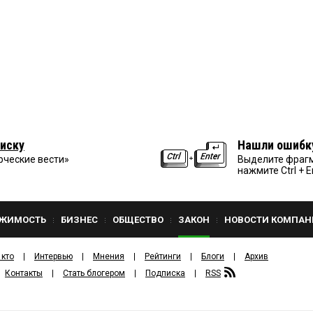
иску
Нашли ошибк
рческие вести»
Выделите фрагм
нажмите Ctrl + E
ЖИМОСТЬ
БИЗНЕС
ОБЩЕСТВО
ЗАКОН
НОВОСТИ КОМПАН
 кто
Интервью
Мнения
Рейтинги
Блоги
Архив
Контакты
Стать блогером
Подписка
RSS