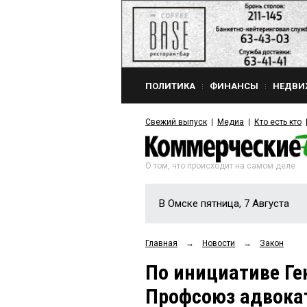
ПОЛИТИКА
ФИНАНСЫ
НЕДВИ
Свежий выпуск
Медиа
Кто есть кто
О том, что происходит на самом деле
В Омске пятница, 7 Августа
Главная
→
Новости
→
Закон
По инициативе Г
Профсоюз адвока