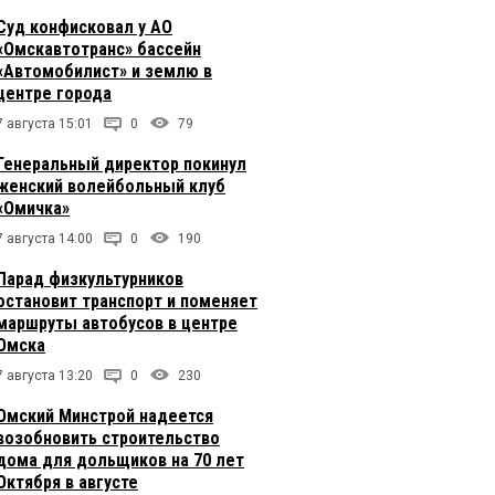
Суд конфисковал у АО
«Омскавтотранс» бассейн
«Автомобилист» и землю в
центре города
7 августа 15:01
0
79
Генеральный директор покинул
женский волейбольный клуб
«Омичка»
7 августа 14:00
0
190
Парад физкультурников
остановит транспорт и поменяет
маршруты автобусов в центре
Омска
7 августа 13:20
0
230
Омский Минстрой надеется
возобновить строительство
дома для дольщиков на 70 лет
Октября в августе