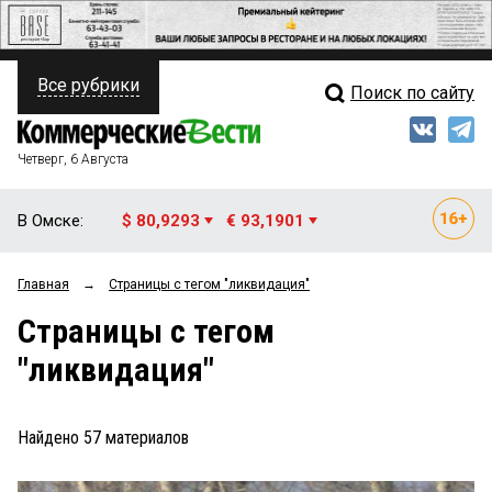
Все рубрики
Поиск по сайту
ПОЛИТИКА
Свежий выпуск
Медиа
ФИНАНСЫ
Четверг, 6 Августа
Кто есть кто
НЕДВИЖИМОСТЬ
В Омске:
$ 80,9293
€ 93,1901
Интервью
БИЗНЕС
Главная
→
Страницы c тегом "ликвидация"
Мнения
ОБЩЕСТВО
Страницы c тегом
Рейтинги
ЗАКОН
"ликвидация"
Блоги
НОВОСТИ КОМПАНИЙ
Архив
Найдено
57
материалов
ПРОИСШЕСТВИЯ
СТИЛЬ ЖИЗНИ