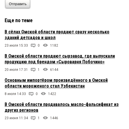
Отправить
ДЖОКЕР
28 мая 2026 в 13:59:
Еще по теме
Очередной рывок?
В сёлах Омской области продают сразу несколько
зданий детсадов и школ
23 июля 15:33
0
1182
В Омской области продают сырзавод, где выпускали
продукцию под брендом «Сыроварня Побочино»
20 июля 17:31
1
6144
Основным импортёром произведённого в Омской
области мороженого стал Узбекистан
8 июля 14:33
0
1422
В Омской области продавалось масло-фальсификат из
других регионов
23 июня 11:34
1
1446