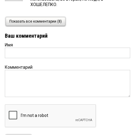
ХОШЕЛЕПКО.
Василий
28 мая 2026 в 17:13:
Показать все комментарии (8)
Присосался к трубе и живи себе припеваючи!
Ваш комментарий
Имя
flee
28 мая 2026 в 15:39:
Люди, в хоть читайте статью. прежде чем
комментировать
Комментарий
Борис
28 мая 2026 в 15:19:
«стартовала продукция ликвидации» — это как?
Михаил
28 мая 2026 в 14:13:
Вот это вот правильно! Нам заводы не нужны!
Как минимум, молочные. Пивные еще куда ни
шло. Нам бы бизнес-центров побольше и
праздников. А насчет заводы — цеха, — рабочие
места — нет. Это не по-Омски