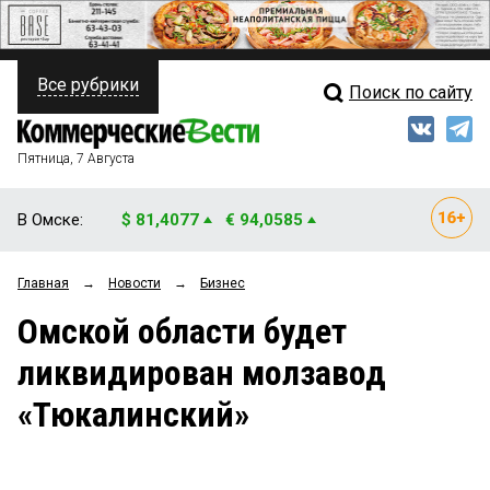
Все рубрики
Поиск по сайту
ПОЛИТИКА
Свежий выпуск
Медиа
ФИНАНСЫ
Пятница, 7 Августа
Кто есть кто
НЕДВИЖИМОСТЬ
В Омске:
$ 81,4077
€ 94,0585
Интервью
БИЗНЕС
Главная
→
Новости
→
Бизнес
Мнения
ОБЩЕСТВО
Омской области будет
Рейтинги
ЗАКОН
ликвидирован молзавод
Блоги
НОВОСТИ КОМПАНИЙ
«Тюкалинский»
Архив
ПРОИСШЕСТВИЯ