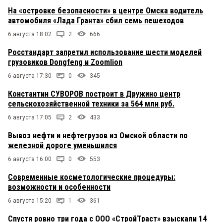
На «островке безопасности» в центре Омска водитель
автомобиля «Лада Гранта» сбил семь пешеходов
6 августа 18:02
2
666
Росстандарт запретил использование шести моделей
грузовиков Dongfeng и Zoomlion
6 августа 17:30
0
345
Константин СУВОРОВ построит в Дружино центр
сельскохозяйственной техники за 564 млн руб.
6 августа 17:05
2
433
Вывоз нефти и нефтегрузов из Омской области по
железной дороге уменьшился
6 августа 16:00
0
553
Современные косметологические процедуры:
возможности и особенности
6 августа 15:20
1
361
Спустя ровно три года с ООО «СтройТраст» взыскали 14