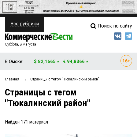
Все рубрики
Поиск по сайту
ПОЛИТИКА
Свежий выпуск
Медиа
ФИНАНСЫ
Суббота, 8 Августа
Кто есть кто
НЕДВИЖИМОСТЬ
В Омске:
$ 82,1665
€ 94,8366
Интервью
БИЗНЕС
Главная
→
Страницы c тегом "Тюкалинский район"
Мнения
ОБЩЕСТВО
Страницы c тегом
Рейтинги
ЗАКОН
"Тюкалинский район"
Блоги
НОВОСТИ КОМПАНИЙ
Архив
Найден
171
материал
ПРОИСШЕСТВИЯ
СТИЛЬ ЖИЗНИ