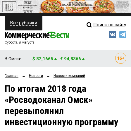
Все рубрики
Поиск по сайту
ПОЛИТИКА
Свежий выпуск
Медиа
ФИНАНСЫ
Суббота, 8 Августа
Кто есть кто
НЕДВИЖИМОСТЬ
В Омске:
$ 82,1665
€ 94,8366
Интервью
БИЗНЕС
Главная
→
Новости
→
Новости компаний
Мнения
ОБЩЕСТВО
По итогам 2018 года
Рейтинги
ЗАКОН
«Росводоканал Омск»
Блоги
НОВОСТИ КОМПАНИЙ
перевыполнил
Архив
ПРОИСШЕСТВИЯ
инвестиционную программу