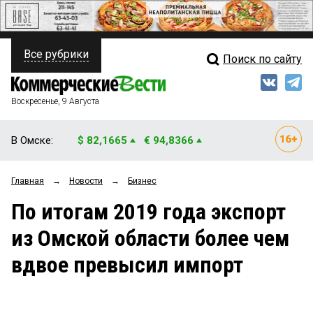
Все рубрики
Поиск по сайту
ПОЛИТИКА
Свежий выпуск
Медиа
ФИНАНСЫ
Воскресенье, 9 Августа
Кто есть кто
НЕДВИЖИМОСТЬ
В Омске:
$ 82,1665
€ 94,8366
Интервью
БИЗНЕС
Главная
→
Новости
→
Бизнес
Мнения
ОБЩЕСТВО
По итогам 2019 года экспорт
Рейтинги
ЗАКОН
из Омской области более чем
Блоги
НОВОСТИ КОМПАНИЙ
вдвое превысил импорт
Архив
ПРОИСШЕСТВИЯ