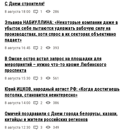
С Днем строителя!
8 августа 18:00
1
286
Эльвира НАБИУЛЛИНА: «Некоторые компании даже в
убыток себе пытаются удержать рабочую силу на
производствах, хотя спрос в их секторах объективно
падает»
8 августа 16:45
2
393
В Омске остро встал запрос на площадки для
мероприятий – нужно что-то кроме Любинского
проспекта
8 августа 15:30
3
561
Юрий ИЦКОВ, народный артист РФ: «Когда достигаешь
потолка, становится неинтересно»
8 августа 14:00
2
386
Омичей поздравили с Днем города белорусы, казахи,
китайцы и жители российских регионов
8 августа 12:30
3
349