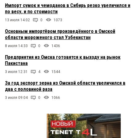
Импорт сумок и чемоданов в Сибирь резко увеличился и
по весу, и по стоимости
13 июля 14:02
0
1073
Основным импортёром произведённого в Омской
области мороженого стал Узбекистан
8 июля 14:33
0
1436
Предприятия из Омска готовятся к выходу на рынок
Пакистана
3 июля 12:31
4
1544
За год экспорт зерна из Омской области увеличился в
два с половиной раза
3 июля 09:04
0
1066