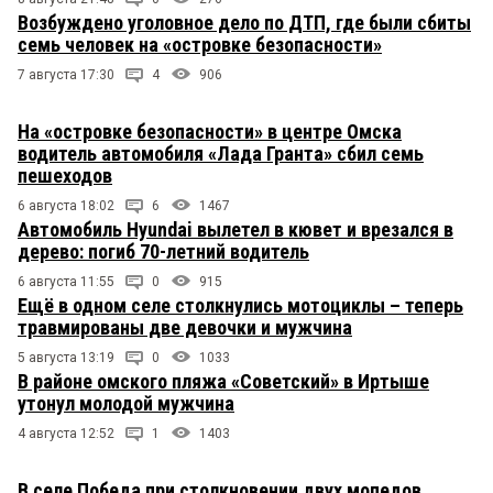
Возбуждено уголовное дело по ДТП, где были сбиты
семь человек на «островке безопасности»
7 августа 17:30
4
906
На «островке безопасности» в центре Омска
водитель автомобиля «Лада Гранта» сбил семь
пешеходов
6 августа 18:02
6
1467
Автомобиль Hyundai вылетел в кювет и врезался в
дерево: погиб 70-летний водитель
6 августа 11:55
0
915
Ещё в одном селе столкнулись мотоциклы – теперь
травмированы две девочки и мужчина
5 августа 13:19
0
1033
В районе омского пляжа «Советский» в Иртыше
утонул молодой мужчина
4 августа 12:52
1
1403
В селе Победа при столкновении двух мопедов