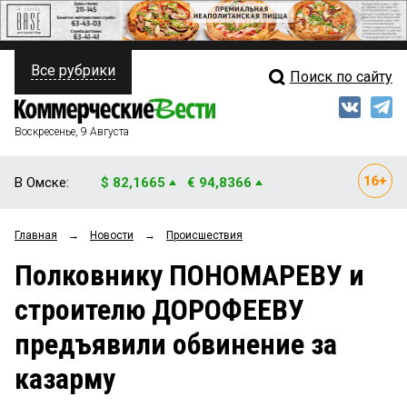
Все рубрики
Поиск по сайту
ПОЛИТИКА
Свежий выпуск
Медиа
ФИНАНСЫ
Воскресенье, 9 Августа
Кто есть кто
НЕДВИЖИМОСТЬ
В Омске:
$ 82,1665
€ 94,8366
Интервью
БИЗНЕС
Главная
→
Новости
→
Происшествия
Мнения
ОБЩЕСТВО
Полковнику ПОНОМАРЕВУ и
Рейтинги
ЗАКОН
строителю ДОРОФЕЕВУ
Блоги
НОВОСТИ КОМПАНИЙ
предъявили обвинение за
Архив
ПРОИСШЕСТВИЯ
казарму