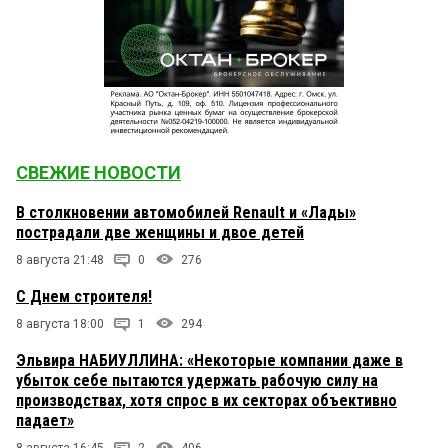
СВЕЖИЕ НОВОСТИ
В столкновении автомобилей Renault и «Лады»
пострадали две женщины и двое детей
8 августа 21:48
0
276
С Днем строителя!
8 августа 18:00
1
294
Эльвира НАБИУЛЛИНА: «Некоторые компании даже в
убыток себе пытаются удержать рабочую силу на
производствах, хотя спрос в их секторах объективно
падает»