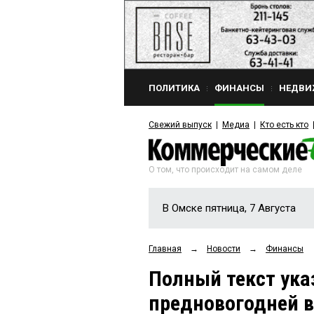
ПОЛИТИКА
ФИНАНСЫ
НЕДВИ
Свежий выпуск
Медиа
Кто есть кто
О том, что происходит на самом деле
В Омске пятница, 7 Августа
Главная
→
Новости
→
Финансы
Полный текст ука
предновогодней в