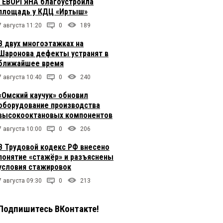
ГЕВОРГЯНА благоустроила
площадь у КДЦ «Иртыш»
7 августа 11:20
0
189
В двух многоэтажках на
Шаронова дефекты устранят в
ближайшее время
7 августа 10:40
0
240
«Омский каучук» обновил
оборудование производства
высокооктановых компонентов
7 августа 10:00
0
206
В Трудовой кодекс РФ внесено
понятие «стажёр» и разъяснены
условия стажировок
7 августа 09:30
0
213
Подпишитесь ВКонтакте!