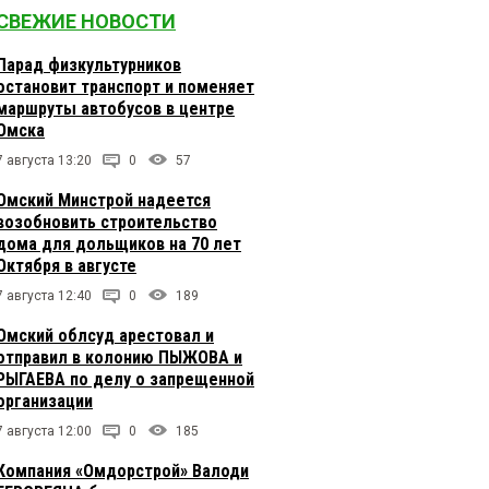
СВЕЖИЕ НОВОСТИ
Парад физкультурников
остановит транспорт и поменяет
маршруты автобусов в центре
Омска
7 августа 13:20
0
57
Омский Минстрой надеется
возобновить строительство
дома для дольщиков на 70 лет
Октября в августе
7 августа 12:40
0
189
Омский облсуд арестовал и
отправил в колонию ПЫЖОВА и
РЫГАЕВА по делу о запрещенной
организации
7 августа 12:00
0
185
Компания «Омдорстрой» Валоди