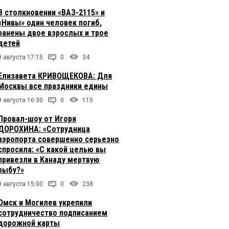
В столкновении «ВАЗ-2115» и
«Нивы» один человек погиб,
ранены двое взрослых и трое
детей
9 августа 17:15
0
34
Елизавета КРИВОЩЕКОВА: Для
Москвы все праздники едины
9 августа 16:30
0
115
Провал-шоу от Игоря
ДОРОХИНА: «Сотрудница
аэропорта совершенно серьезно
спросила: «С какой целью вы
привезли в Канаду мертвую
рыбу?»
9 августа 15:00
0
238
Омск и Могилев укрепили
сотрудничество подписанием
дорожной карты