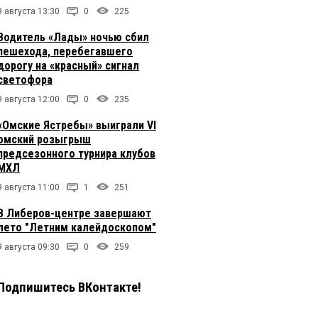
9 августа 13:30
0
225
Водитель «Лады» ночью сбил
пешехода, перебегавшего
дорогу на «красный» сигнал
светофора
9 августа 12:00
0
235
«Омские Ястребы» выиграли VI
омский розыгрыш
предсезонного турнира клубов
МХЛ
9 августа 11:00
1
251
В Либеров-центре завершают
лето "Летним калейдоскопом"
9 августа 09:30
0
259
Подпишитесь ВКонтакте!