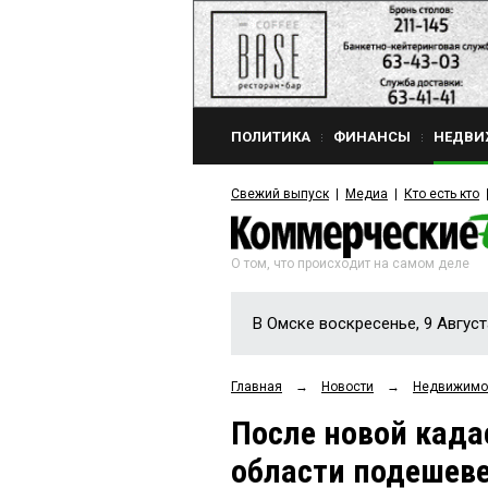
ПОЛИТИКА
ФИНАНСЫ
НЕДВИ
Свежий выпуск
Медиа
Кто есть кто
О том, что происходит на самом деле
В Омске воскресенье, 9 Август
Главная
→
Новости
→
Недвижимо
После новой када
области подешев