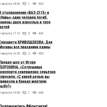
9 августа 18:00
1
553
В столкновении «ВАЗ-2115» и
«Нивы» один человек погиб,
ранены двое взрослых и трое
детей
9 августа 17:15
0
447
Елизавета КРИВОЩЕКОВА: Для
Москвы все праздники едины
9 августа 16:30
2
455
Провал-шоу от Игоря
ДОРОХИНА: «Сотрудница
аэропорта совершенно серьезно
спросила: «С какой целью вы
привезли в Канаду мертвую
рыбу?»
9 августа 15:00
1
668
Подпишитесь ВКонтакте!