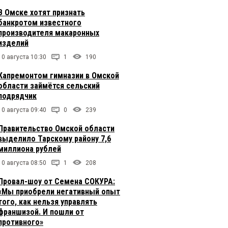
В Омске хотят признать
банкротом известного
производителя макаронных
изделий
10 августа 10:30
1
190
Капремонтом гимназии в Омской
области займётся сельский
подрядчик
10 августа 09:40
0
239
Правительство Омской области
выделило Тарскому району 7,6
миллиона рублей
10 августа 08:50
1
208
Провал-шоу от Семена СОКУРА:
«Мы приобрели негативный опыт
того, как нельзя управлять
франшизой. И пошли от
противного»