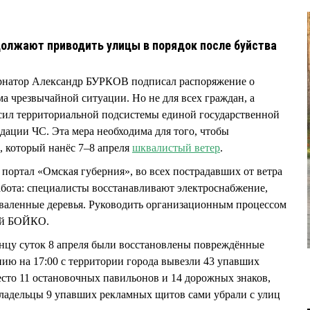
олжают приводить улицы в порядок после буйства
бернатор Александр БУРКОВ подписал распоряжение о
а чрезвычайной ситуации. Но не для всех граждан, а
 сил территориальной подсистемы единой государственной
ации ЧС. Эта мера необходима для того, чтобы
, который нанёс 7–8 апреля
шквалистый ветер
.
портал «Омская губерния», во всех пострадавших от ветра
бота: специалисты восстанавливают электроснабжение,
валенные деревья. Руководить организационным процессом
рий БОЙКО.
онцу суток 8 апреля были восстановлены повреждённые
нию на 17:00 с территории города вывезли 43 упавших
место 11 остановочных павильонов и 14 дорожных знаков,
Владельцы 9 упавших рекламных щитов сами убрали с улиц