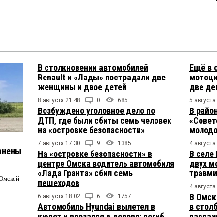
В столкновении автомобилей
Ещё в 
Renault и «Лады» пострадали две
мотоци
женщины и двое детей
две де
8 августа 21:48
0
685
5 августа
Возбуждено уголовное дело по
В райо
ДТП, где были сбиты семь человек
«Совет
на «островке безопасности»
молодо
7 августа 17:30
9
1385
4 августа
ранены
На «островке безопасности» в
В селе
центре Омска водитель автомобиля
двух м
«Лада Гранта» сбил семь
травми
 Омской
пешеходов
4 августа
В Омск
6 августа 18:02
6
1757
Автомобиль Hyundai вылетел в
в столб
кювет и врезался в дерево: погиб
пасса