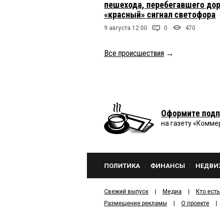
пешехода, перебегавшего дор
«красный» сигнал светофора
9 августа 12:00
0
470
Все происшествия
→
Оформите подп
на газету «Комме
ПОЛИТИКА
ФИНАНСЫ
НЕДВИ
Свежий выпуск
Медиа
Кто есть
Размещение рекламы
О проекте