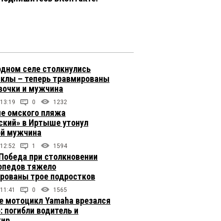
одном селе столкнулись
клы – теперь травмированы
вочки и мужчина
 13:19
0
1232
не омского пляжа
ский» в Иртыше утонул
й мужчина
 12:52
1
1594
 Победа при столкновении
опедов тяжело
рованы трое подростков
 11:41
0
1565
е мотоцикл Yamaha врезался
: погибли водитель и
жир