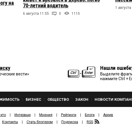
огу на
70-летний водитель
1 августа
6 августа 11:55
0
1115
иску
Нашли ошибк
рческие вести»
Выделите фрагм
нажмите Ctrl + E
ЖИМОСТЬ
БИЗНЕС
ОБЩЕСТВО
ЗАКОН
НОВОСТИ КОМПАН
 кто
Интервью
Мнения
Рейтинги
Блоги
Архив
Контакты
Стать блогером
Подписка
RSS