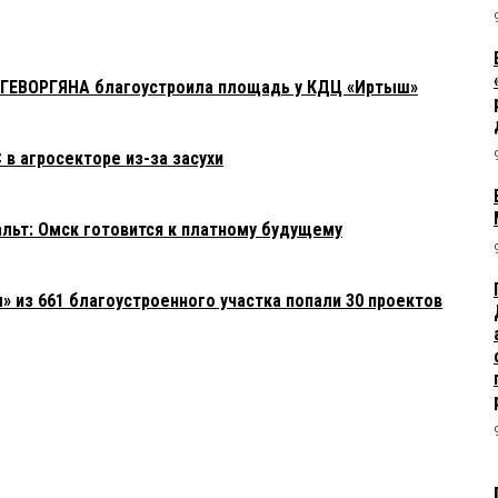
 ГЕВОРГЯНА благоустроила площадь у КДЦ «Иртыш»
в агросекторе из-за засухи
фальт: Омск готовится к платному будущему
» из 661 благоустроенного участка попали 30 проектов