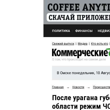
ПОЛИТИКА
ФИНАНСЫ
НЕДВИ
Свежий выпуск
Медиа
Кто есть кто
О том, что происходит на самом деле
В Омске понедельник, 10 Авгу
Главная
→
Новости
→
Происшест
После урагана гу
области режим Ч