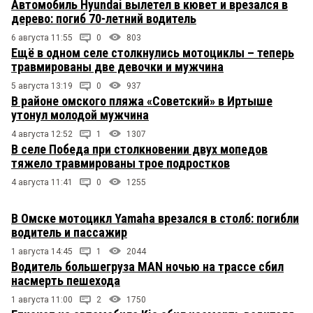
Автомобиль Hyundai вылетел в кювет и врезался в
дерево: погиб 70-летний водитель
6 августа 11:55
0
803
Ещё в одном селе столкнулись мотоциклы – теперь
травмированы две девочки и мужчина
5 августа 13:19
0
937
В районе омского пляжа «Советский» в Иртыше
утонул молодой мужчина
4 августа 12:52
1
1307
В селе Победа при столкновении двух мопедов
тяжело травмированы трое подростков
4 августа 11:41
0
1255
В Омске мотоцикл Yamaha врезался в столб: погибли
водитель и пассажир
1 августа 14:45
1
2044
Водитель большегруза MAN ночью на трассе сбил
насмерть пешехода
1 августа 11:00
2
1750