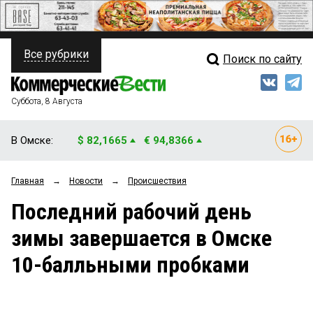
Все рубрики
Поиск по сайту
ПОЛИТИКА
Свежий выпуск
Медиа
ФИНАНСЫ
Суббота, 8 Августа
Кто есть кто
НЕДВИЖИМОСТЬ
В Омске:
$ 82,1665
€ 94,8366
Интервью
БИЗНЕС
Главная
→
Новости
→
Происшествия
Мнения
ОБЩЕСТВО
Последний рабочий день
Рейтинги
ЗАКОН
зимы завершается в Омске
Блоги
НОВОСТИ КОМПАНИЙ
10-балльными пробками
Архив
ПРОИСШЕСТВИЯ