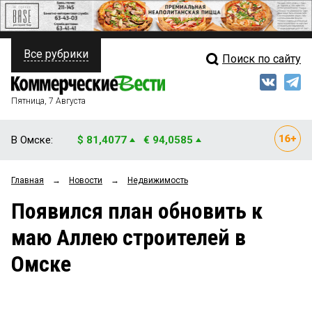
Все рубрики
Поиск по сайту
ПОЛИТИКА
Свежий выпуск
Медиа
ФИНАНСЫ
Пятница, 7 Августа
Кто есть кто
НЕДВИЖИМОСТЬ
В Омске:
$ 81,4077
€ 94,0585
Интервью
БИЗНЕС
Главная
→
Новости
→
Недвижимость
Мнения
ОБЩЕСТВО
Появился план обновить к
Рейтинги
ЗАКОН
маю Аллею строителей в
Блоги
НОВОСТИ КОМПАНИЙ
Омске
Архив
ПРОИСШЕСТВИЯ