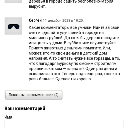
деревья в городе садить бесполезно-мэрия
вырубит.
Сергей
11 декабря 2023 в 10:20:
Какие комментаторы все умники. Идите за свой
счет и сделайте улучшений в городе на
миллионы рублей. Да хотя бы дерево посадите
или цветы у дома. В субботнике поучаствуйте.
Приюту животных деньгами помогите. Или,
может, кто-то свои деньги в детский дом
направил. А то считать чужие все горазды, а то,
что благодаря Буркову по омским строителям
прошлись катком — плевать? Один раз деньги
вывалили за это. Теперь надо еще раз, только в
разы больше. Сделают и хорошо.
Юлия
11 декабря 2023 в 10:16:
Показать все комментарии (9)
Её не обновлять....а переделывать нужно.Такое
убожество в центре города, жуть просто!!!!
Ваш комментарий
Имя
Точка
11 декабря 2023 в 08:43:
Уже часть строителей сидит