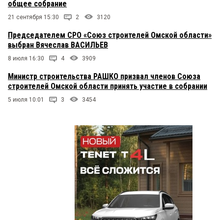
общее собрание
конкурс был в начале 2017го, 16 архитектурных
концепций предложили, третий мэр уже
21 сентября 15:30
2
3120
занимается.
Председателем СРО «Союз строителей Омской области»
выбран Вячеслав ВАСИЛЬЕВ
8 июля 16:30
4
3909
Министр строительства РАШКО призвал членов Союза
строителей Омской области принять участие в собрании
5 июля 10:01
3
3454