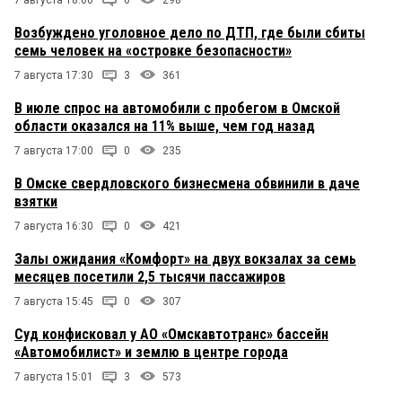
7 августа 18:00
0
298
Возбуждено уголовное дело по ДТП, где были сбиты
семь человек на «островке безопасности»
7 августа 17:30
3
361
В июле спрос на автомобили с пробегом в Омской
области оказался на 11% выше, чем год назад
7 августа 17:00
0
235
В Омске свердловского бизнесмена обвинили в даче
взятки
7 августа 16:30
0
421
Залы ожидания «Комфорт» на двух вокзалах за семь
месяцев посетили 2,5 тысячи пассажиров
7 августа 15:45
0
307
Суд конфисковал у АО «Омскавтотранс» бассейн
«Автомобилист» и землю в центре города
7 августа 15:01
3
573