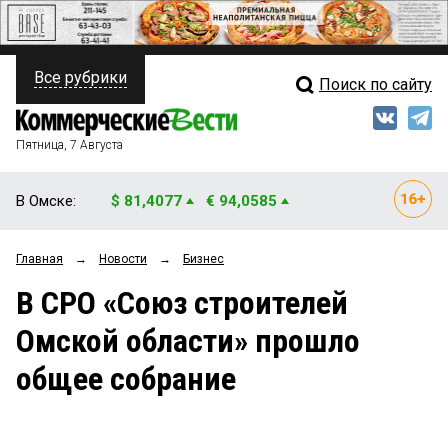
Все рубрики
Поиск по сайту
ПОЛИТИКА
Свежий выпуск
Медиа
ФИНАНСЫ
Пятница, 7 Августа
Кто есть кто
НЕДВИЖИМОСТЬ
В Омске:
$ 81,4077
€ 94,0585
Интервью
БИЗНЕС
Главная
→
Новости
→
Бизнес
Мнения
ОБЩЕСТВО
В СРО «Союз строителей
Рейтинги
ЗАКОН
Омской области» прошло
Блоги
НОВОСТИ КОМПАНИЙ
общее собрание
Архив
ПРОИСШЕСТВИЯ