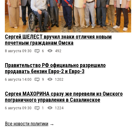
Сергей ШЕЛЕСТ вручил знаки отличия новым
почетным гражданам Омска
8 августа 09:30
6
492
Правительство РФ официально разрешило
продавать бензин Евро-2 и Евро-3
6 августа 14:00
9
1202
Сергея МАХОРИНА сразу же перевели из Омского
пограничного управления в Сахалинское
6 августа 09:30
1
1224
Все новости политики
→