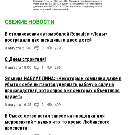
СВЕЖИЕ НОВОСТИ
В столкновении автомобилей Renault и «Лады»
пострадали две женщины и двое детей
8 августа 21:48
0
279
С Днем строителя!
8 августа 18:00
1
296
Эльвира НАБИУЛЛИНА: «Некоторые компании даже в
убыток себе пытаются удержать рабочую силу на
производствах, хотя спрос в их секторах объективно
падает»
8 августа 16:45
2
409
В Омске остро встал запрос на площадки для
мероприятий – нужно что-то кроме Любинского
проспекта