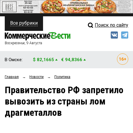
Все рубрики
Поиск по сайту
ПОЛИТИКА
Свежий выпуск
Медиа
ФИНАНСЫ
Воскресенье, 9 Августа
Кто есть кто
НЕДВИЖИМОСТЬ
В Омске:
$ 82,1665
€ 94,8366
Интервью
БИЗНЕС
Главная
→
Новости
→
Политика
Мнения
ОБЩЕСТВО
Правительство РФ запретило
Рейтинги
ЗАКОН
вывозить из страны лом
Блоги
НОВОСТИ КОМПАНИЙ
драгметаллов
Архив
ПРОИСШЕСТВИЯ