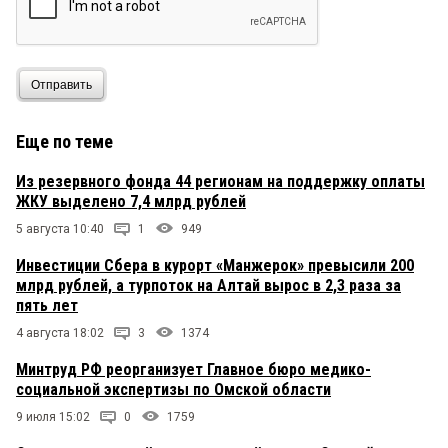
Отправить
Еще по теме
Из резервного фонда 44 регионам на поддержку оплаты
ЖКУ выделено 7,4 млрд рублей
5 августа 10:40
1
949
Инвестиции Сбера в курорт «Манжерок» превысили 200
млрд рублей, а турпоток на Алтай вырос в 2,3 раза за
пять лет
4 августа 18:02
3
1374
Минтруд РФ реорганизует Главное бюро медико-
социальной экспертизы по Омской области
9 июля 15:02
0
1759