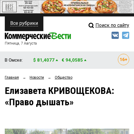
Все рубрики
Поиск по сайту
ПОЛИТИКА
Свежий выпуск
Медиа
ФИНАНСЫ
Пятница, 7 Августа
Кто есть кто
НЕДВИЖИМОСТЬ
В Омске:
$ 81,4077
€ 94,0585
Интервью
БИЗНЕС
Главная
→
Новости
→
Общество
Мнения
ОБЩЕСТВО
Елизавета КРИВОЩЕКОВА:
Рейтинги
ЗАКОН
«Право дышать»
Блоги
НОВОСТИ КОМПАНИЙ
Архив
ПРОИСШЕСТВИЯ