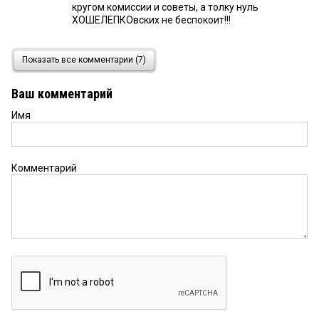
кругом комиссии и советы, а толку нуль
ХОШЕЛЕПКОвских не беспокоит!!!
Никер
17 мая 2026 в 12:01:
Показать все комментарии (7)
Ну а что касается отравления газом в Таре
конечно это крайне печальное происшествие.
Ваш комментарий
Хорошо что никто не погиб. Да. и местные
конечно не чувствуют запаха хвойных деревьев,
Имя
ну гости если не болели ковидом то должны
чувствовать этот аромат
Комментарий
Никер
17 мая 2026 в 11:58:
Проблемы с воздухом? Добро пожаловать в
Тару. Поистину чудесатый воздух наполненный
ароматом тайги. И это не метафора — это
реально хвойный запах. Хотя в хвойных
деревьях тоже могут быть какие-нибудь
фитонциды превышающие ПДК
Никер
17 мая 2026 в 11:55:
Ложь.Более чем ложь — дискредитация Живу в