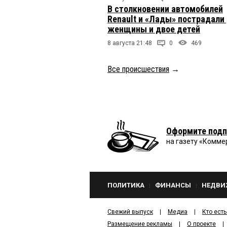
В столкновении автомобилей
Renault и «Лады» пострадали
женщины и двое детей
8 августа 21:48
0
469
Все происшествия
→
Оформите подп
на газету «Комме
ПОЛИТИКА
ФИНАНСЫ
НЕДВИ
Свежий выпуск
Медиа
Кто есть
Размещение рекламы
О проекте