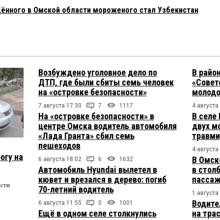
ённого в Омской области мороженого стал Узбекистан
Возбуждено уголовное дело по
В райо
ДТП, где были сбиты семь человек
«Совет
на «островке безопасности»
молодо
7 августа 17:30
7
1117
4 августа
На «островке безопасности» в
В селе
центре Омска водитель автомобиля
двух м
«Лада Гранта» сбил семь
травми
пешеходов
4 августа
огу на
В Омск
6 августа 18:02
6
1632
Автомобиль Hyundai вылетел в
в столб
кювет и врезался в дерево: погиб
пасса
асти
70-летний водитель
1 августа
Водите
6 августа 11:55
0
1001
Ещё в одном селе столкнулись
на тра