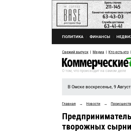
ПОЛИТИКА
ФИНАНСЫ
НЕДВИ
Свежий выпуск
Медиа
Кто есть кто
О том, что происходит на самом деле
В Омске воскресенье, 9 Август
Главная
→
Новости
→
Происшест
Предприниматель 
творожных сырни