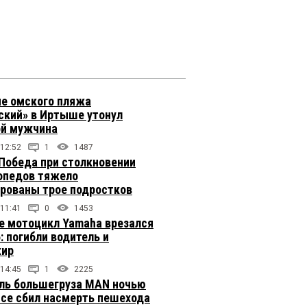
не омского пляжа
ский» в Иртыше утонул
й мужчина
 12:52
1
1487
 Победа при столкновении
опедов тяжело
рованы трое подростков
 11:41
0
1453
е мотоцикл Yamaha врезался
: погибли водитель и
жир
 14:45
1
2225
ль большегруза MAN ночью
ссе сбил насмерть пешехода