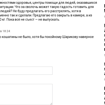
жностями здоровья, центры помощи для людей, оказавшихся
итуации. Что за сволочь может такую гадость готовить для
юдей? Не буду предлагать его расстрелять, хотя в
енно так и сделали. Предлагаю его закрыть в камере, а из
 кг. Пока всё не съест — не выпускать.
в 18:24:
то кошатины не было, хотя бы покойному Шарикову наверное