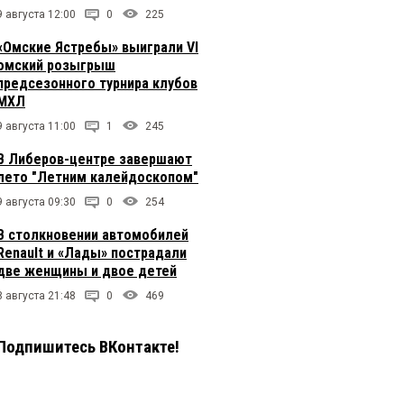
9 августа 12:00
0
225
«Омские Ястребы» выиграли VI
омский розыгрыш
предсезонного турнира клубов
МХЛ
9 августа 11:00
1
245
В Либеров-центре завершают
лето "Летним калейдоскопом"
9 августа 09:30
0
254
В столкновении автомобилей
Renault и «Лады» пострадали
две женщины и двое детей
8 августа 21:48
0
469
Подпишитесь ВКонтакте!