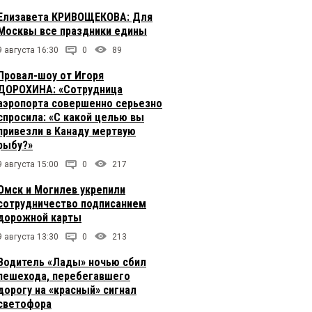
Елизавета КРИВОЩЕКОВА: Для
Москвы все праздники едины
9 августа 16:30
0
89
Провал-шоу от Игоря
ДОРОХИНА: «Сотрудница
аэропорта совершенно серьезно
спросила: «С какой целью вы
привезли в Канаду мертвую
рыбу?»
9 августа 15:00
0
217
Омск и Могилев укрепили
сотрудничество подписанием
дорожной карты
9 августа 13:30
0
213
Водитель «Лады» ночью сбил
пешехода, перебегавшего
дорогу на «красный» сигнал
светофора