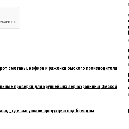
рот сметаны, кефира и ряженки омского производителя
льные проверки для крупнейших зернохранилищ Омской
авод, где выпускали продукцию под брендом