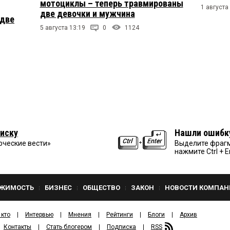
мотоциклы – теперь травмированы
1 августа
две девочки и мужчина
 две
5 августа 13:19
0
1124
иску
Нашли ошибк
рческие вести»
Выделите фрагм
нажмите Ctrl + E
ЖИМОСТЬ
БИЗНЕС
ОБЩЕСТВО
ЗАКОН
НОВОСТИ КОМПАН
 кто
Интервью
Мнения
Рейтинги
Блоги
Архив
Контакты
Стать блогером
Подписка
RSS