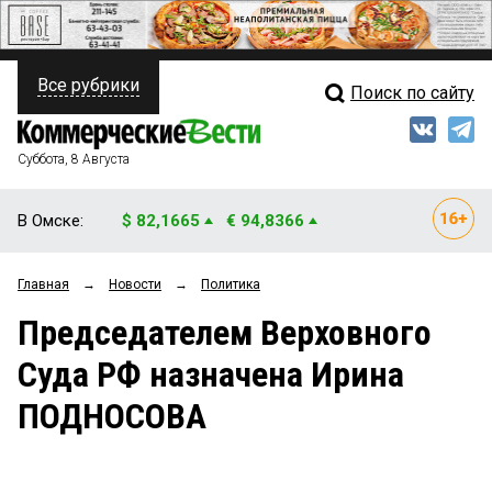
Все рубрики
Поиск по сайту
ПОЛИТИКА
Свежий выпуск
Медиа
ФИНАНСЫ
Суббота, 8 Августа
Кто есть кто
НЕДВИЖИМОСТЬ
В Омске:
$ 82,1665
€ 94,8366
Интервью
БИЗНЕС
Главная
→
Новости
→
Политика
Мнения
ОБЩЕСТВО
Председателем Верховного
Рейтинги
ЗАКОН
Суда РФ назначена Ирина
Блоги
НОВОСТИ КОМПАНИЙ
ПОДНОСОВА
Архив
ПРОИСШЕСТВИЯ