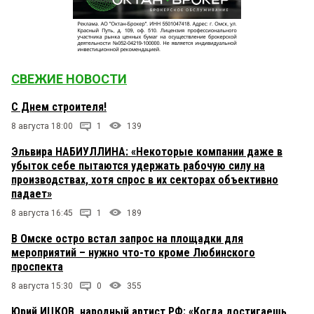
СВЕЖИЕ НОВОСТИ
С Днем строителя!
8 августа 18:00
1
139
Эльвира НАБИУЛЛИНА: «Некоторые компании даже в
убыток себе пытаются удержать рабочую силу на
производствах, хотя спрос в их секторах объективно
падает»
8 августа 16:45
1
189
В Омске остро встал запрос на площадки для
мероприятий – нужно что-то кроме Любинского
проспекта
8 августа 15:30
0
355
Юрий ИЦКОВ, народный артист РФ: «Когда достигаешь