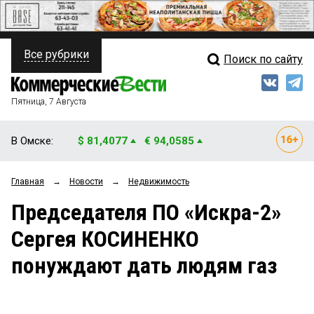
Все рубрики
Поиск по сайту
ПОЛИТИКА
Свежий выпуск
Медиа
ФИНАНСЫ
Пятница, 7 Августа
Кто есть кто
НЕДВИЖИМОСТЬ
В Омске:
$ 81,4077
€ 94,0585
Интервью
БИЗНЕС
Главная
→
Новости
→
Недвижимость
Мнения
ОБЩЕСТВО
Председателя ПО «Искра-2»
Рейтинги
ЗАКОН
Сергея КОСИНЕНКО
Блоги
НОВОСТИ КОМПАНИЙ
понуждают дать людям газ
Архив
ПРОИСШЕСТВИЯ