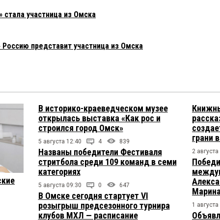
 стала участница из Омска
 Россию представит участница из Омска
В историко-краеведческом музее
Книжны
открылась выставка «Как рос и
расска
строился город Омск»
создае
грани 
5 августа 12:40
4
839
Названы победители Фестиваля
2 августа
стритбола среди 109 команд в семи
Победи
категориях
междун
ские
Алекса
5 августа 09:30
0
647
Марина
В Омске сегодня стартует VI
розыгрыш предсезонного турнира
1 августа
клубов МХЛ — расписание
Объявл