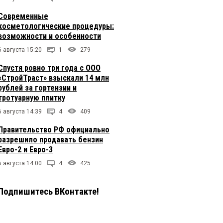
Современные
косметологические процедуры:
возможности и особенности
6 августа 15:20
1
279
Спустя ровно три года с ООО
«СтройТраст» взыскали 14 млн
рублей за гортензии и
тротуарную плитку
6 августа 14:39
4
409
Правительство РФ официально
разрешило продавать бензин
Евро-2 и Евро-3
6 августа 14:00
4
425
Подпишитесь ВКонтакте!