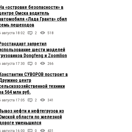
На «островке безопасности» в
центре Омска водитель
автомобиля «Лада Гранта» сбил
семь пешеходов
6 августа 18:02
2
518
Росстандарт запретил
использование шести моделей
грузовиков Dongfeng и Zoomlion
6 августа 17:30
0
266
Константин СУВОРОВ построит в
Дружино центр
сельскохозяйственной техники
за 564 млн руб.
6 августа 17:05
2
341
Вывоз нефти и нефтегрузов из
Омской области по железной
дороге уменьшился
6 августа 16:00
0
431