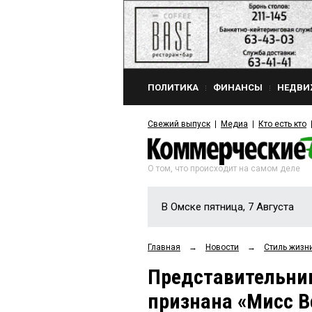
ПОЛИТИКА
ФИНАНСЫ
НЕДВИ
Свежий выпуск
Медиа
Кто есть кто
О том, что происходит на самом деле
В Омске пятница, 7 Августа
Главная
→
Новости
→
Стиль жизн
Представительни
признана «Мисс В