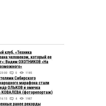
й клуб. «Техника
зана человеком, который ее
т»: Вадим ОХОТНИКОВ «На
возможного»
 23:00
0
1185
телями Сибирского
ародного марафона стали
ндр ОЛЬКОВ и омичка
 КОВАЛЕВА (фоторепортаж)
 16:15
4
1987
енные ранее рекорды