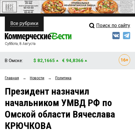
Все рубрики
Поиск по сайту
ПОЛИТИКА
Свежий выпуск
Медиа
ФИНАНСЫ
Суббота, 8 Августа
Кто есть кто
НЕДВИЖИМОСТЬ
В Омске:
$ 82,1665
€ 94,8366
Интервью
БИЗНЕС
Главная
→
Новости
→
Политика
Мнения
ОБЩЕСТВО
Президент назначил
Рейтинги
ЗАКОН
начальником УМВД РФ по
Блоги
НОВОСТИ КОМПАНИЙ
Омской области Вячеслава
Архив
ПРОИСШЕСТВИЯ
КРЮЧКОВА