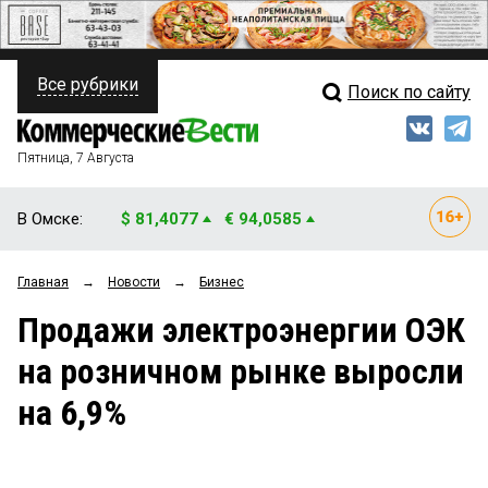
Все рубрики
Поиск по сайту
ПОЛИТИКА
Свежий выпуск
Медиа
ФИНАНСЫ
Пятница, 7 Августа
Кто есть кто
НЕДВИЖИМОСТЬ
В Омске:
$ 81,4077
€ 94,0585
Интервью
БИЗНЕС
Главная
→
Новости
→
Бизнес
Мнения
ОБЩЕСТВО
Продажи электроэнергии ОЭК
Рейтинги
ЗАКОН
на розничном рынке выросли
Блоги
НОВОСТИ КОМПАНИЙ
на 6,9%
Архив
ПРОИСШЕСТВИЯ