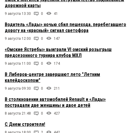
дорожной карты
9 августа 13:30
0
41
Водитель «Лады» ночью сбил пешехода, перебегавшего
дорогу на «красный» сигнал светофора
9 августа 12:00
0
147
«Омские Ястребы» выиграли VI омский розыгрыш
предсезонного турнира клубов МХЛ
9 августа 11:00
0
174
В Либеров-центре завершают лето "Летним
калейдоскопом"
9 августа 09:30
0
211
В столкновении автомобилей Renault и «Лады»
пострадали две женщины и двое детей
8 августа 21:48
0
427
С Днем строителя!
8 августа 18:00
2
442