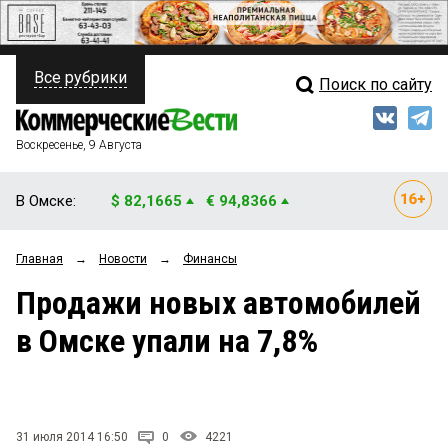
Все рубрики
Поиск по сайту
ПОЛИТИКА
Свежий выпуск
Медиа
ФИНАНСЫ
Воскресенье, 9 Августа
Кто есть кто
НЕДВИЖИМОСТЬ
В Омске:
$ 82,1665
€ 94,8366
Интервью
БИЗНЕС
Главная
→
Новости
→
Финансы
Мнения
ОБЩЕСТВО
Продажи новых автомобилей
Рейтинги
ЗАКОН
в Омске упали на 7,8%
Блоги
НОВОСТИ КОМПАНИЙ
Архив
ПРОИСШЕСТВИЯ
31 июля 2014 16:50
0
4221