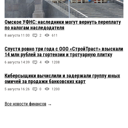
Омское УФНС: наследники могут вернуть переплату
по налогам наследодателя
8 августа 11:00
2
611
Спустя ровно три года с ООО «СтройТраст» взыскали
14 млн рублей за гортензии и тротуарную плитку
6 августа 14:39
4
1208
Киберсыщики вычислили и задержали группу юных
омичей за продажи банковских карт
5 августа 16:26
0
1200
Все новости финансов
→