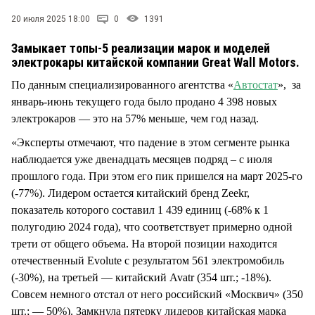
СТИЛЬ ЖИЗНИ
20 июля 2025 18:00
0
1391
Замыкает топы-5 реализации марок и моделей
электрокары китайской компании Great Wall Motors.
По данным специализированного агентства «
Автостат
», за
январь-июнь текущего года было продано 4 398 новых
электрокаров — это на 57% меньше, чем год назад.
«Эксперты отмечают, что падение в этом сегменте рынка
наблюдается уже двенадцать месяцев подряд – с июля
прошлого года. При этом его пик пришелся на март 2025-го
(-77%). Лидером остается китайский бренд Zeekr,
показатель которого составил 1 439 единиц (-68% к 1
полугодию 2024 года), что соответствует примерно одной
трети от общего объема. На второй позиции находится
отечественный Evolute с результатом 561 электромобиль
(-30%), на третьей — китайский Avatr (354 шт.; -18%).
Совсем немного отстал от него российский «Москвич» (350
шт.; — 50%). Замкнула пятерку лидеров китайская марка