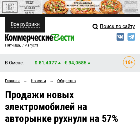
Все рубрики
Поиск по сайту
ПОЛИТИКА
Свежий выпуск
Медиа
ФИНАНСЫ
Пятница, 7 Августа
Кто есть кто
НЕДВИЖИМОСТЬ
В Омске:
$ 81,4077
€ 94,0585
Интервью
БИЗНЕС
Главная
→
Новости
→
Общество
Мнения
ОБЩЕСТВО
Продажи новых
Рейтинги
ЗАКОН
электромобилей на
Блоги
НОВОСТИ КОМПАНИЙ
авторынке рухнули на 57%
Архив
ПРОИСШЕСТВИЯ