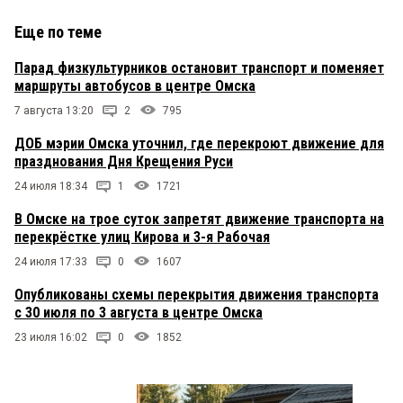
Еще по теме
Парад физкультурников остановит транспорт и поменяет
маршруты автобусов в центре Омска
7 августа 13:20
2
795
ДОБ мэрии Омска уточнил, где перекроют движение для
празднования Дня Крещения Руси
24 июля 18:34
1
1721
В Омске на трое суток запретят движение транспорта на
перекрёстке улиц Кирова и 3-я Рабочая
24 июля 17:33
0
1607
Опубликованы схемы перекрытия движения транспорта
с 30 июля по 3 августа в центре Омска
23 июля 16:02
0
1852