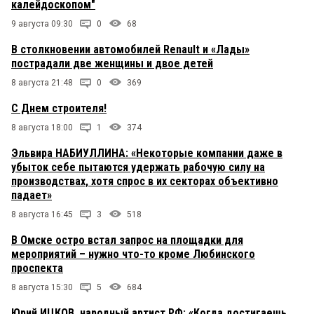
калейдоскопом"
9 августа 09:30
0
68
В столкновении автомобилей Renault и «Лады»
пострадали две женщины и двое детей
8 августа 21:48
0
369
С Днем строителя!
8 августа 18:00
1
374
Эльвира НАБИУЛЛИНА: «Некоторые компании даже в
убыток себе пытаются удержать рабочую силу на
производствах, хотя спрос в их секторах объективно
падает»
8 августа 16:45
3
518
В Омске остро встал запрос на площадки для
мероприятий – нужно что-то кроме Любинского
проспекта
8 августа 15:30
5
684
Юрий ИЦКОВ, народный артист РФ: «Когда достигаешь