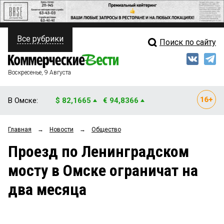
Все рубрики
Поиск по сайту
ПОЛИТИКА
Свежий выпуск
Медиа
ФИНАНСЫ
Воскресенье, 9 Августа
Кто есть кто
НЕДВИЖИМОСТЬ
В Омске:
$ 82,1665
€ 94,8366
Интервью
БИЗНЕС
Главная
→
Новости
→
Общество
Мнения
ОБЩЕСТВО
Проезд по Ленинградском
Рейтинги
ЗАКОН
мосту в Омске ограничат на
Блоги
НОВОСТИ КОМПАНИЙ
два месяца
Архив
ПРОИСШЕСТВИЯ