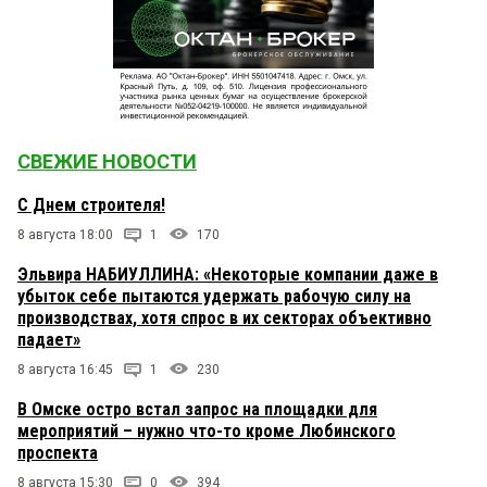
СВЕЖИЕ НОВОСТИ
С Днем строителя!
8 августа 18:00
1
170
Эльвира НАБИУЛЛИНА: «Некоторые компании даже в
убыток себе пытаются удержать рабочую силу на
производствах, хотя спрос в их секторах объективно
падает»
8 августа 16:45
1
230
В Омске остро встал запрос на площадки для
мероприятий – нужно что-то кроме Любинского
проспекта
8 августа 15:30
0
394