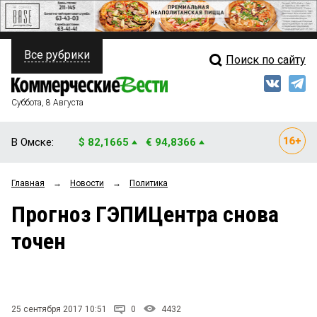
Все рубрики
Поиск по сайту
ПОЛИТИКА
Свежий выпуск
Медиа
ФИНАНСЫ
Суббота, 8 Августа
Кто есть кто
НЕДВИЖИМОСТЬ
В Омске:
$ 82,1665
€ 94,8366
Интервью
БИЗНЕС
Главная
→
Новости
→
Политика
Мнения
ОБЩЕСТВО
Прогноз ГЭПИЦентра снова
Рейтинги
ЗАКОН
точен
Блоги
НОВОСТИ КОМПАНИЙ
Архив
ПРОИСШЕСТВИЯ
25 сентября 2017 10:51
0
4432