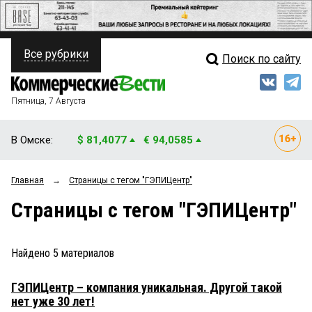
Все рубрики
Поиск по сайту
ПОЛИТИКА
Свежий выпуск
Медиа
ФИНАНСЫ
Пятница, 7 Августа
Кто есть кто
НЕДВИЖИМОСТЬ
В Омске:
$ 81,4077
€ 94,0585
Интервью
БИЗНЕС
Главная
→
Страницы c тегом "ГЭПИЦентр"
Мнения
ОБЩЕСТВО
Страницы c тегом "ГЭПИЦентр"
Рейтинги
ЗАКОН
Блоги
НОВОСТИ КОМПАНИЙ
Найдено
5
материалов
Архив
ПРОИСШЕСТВИЯ
ГЭПИЦентр – компания уникальная. Другой такой
нет уже 30 лет!
СТИЛЬ ЖИЗНИ