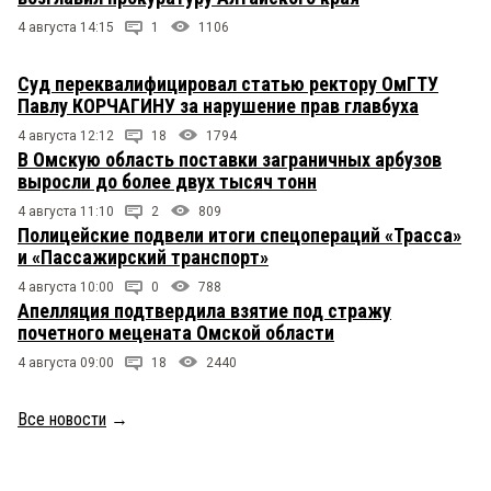
4 августа 14:15
1
1106
Суд переквалифицировал статью ректору ОмГТУ
Павлу КОРЧАГИНУ за нарушение прав главбуха
4 августа 12:12
18
1794
В Омскую область поставки заграничных арбузов
выросли до более двух тысяч тонн
4 августа 11:10
2
809
Полицейские подвели итоги спецопераций «Трасса»
и «Пассажирский транспорт»
4 августа 10:00
0
788
Апелляция подтвердила взятие под стражу
почетного мецената Омской области
4 августа 09:00
18
2440
Все новости
→