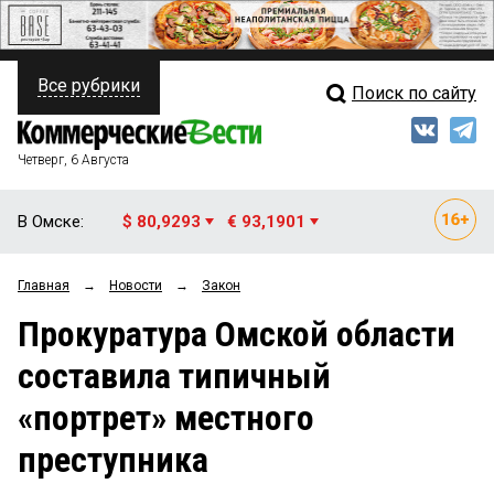
Все рубрики
Поиск по сайту
ПОЛИТИКА
Свежий выпуск
Медиа
ФИНАНСЫ
Четверг, 6 Августа
Кто есть кто
НЕДВИЖИМОСТЬ
В Омске:
$ 80,9293
€ 93,1901
Интервью
БИЗНЕС
Главная
→
Новости
→
Закон
Мнения
ОБЩЕСТВО
Прокуратура Омской области
Рейтинги
ЗАКОН
составила типичный
Блоги
НОВОСТИ КОМПАНИЙ
«портрет» местного
Архив
ПРОИСШЕСТВИЯ
преступника