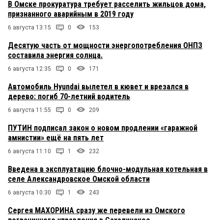
В Омске прокуратура требует расселить жильцов дома,
признанного аварийным в 2019 году
6 августа 13:15
0
153
Десятую часть от мощности энергопотребления ОНПЗ
составила энергия солнца.
6 августа 12:35
0
171
Автомобиль Hyundai вылетел в кювет и врезался в
дерево: погиб 70-летний водитель
6 августа 11:55
0
209
ПУТИН подписал закон о новом продлении «гаражной
амнистии» ещё на пять лет
6 августа 11:10
1
232
Введена в эксплуатацию блочно-модульная котельная в
селе Александровское Омской области
6 августа 10:30
1
243
Сергея МАХОРИНА сразу же перевели из Омского