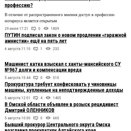
профессию?
В отличие от распространенного мнения доступ в профессию
нотариуса является открытым
29 июля 17:21
0
1809
ПУТИН подписал закон о новом продлении «гаражной
амнистии» ещё на пять лет
6 августа 11:10
1
232
Машинист катка взыскал с ханты-мансийского СУ
№967 долги и компенсации вреда
5 августа 15:44
0
510
Прокуратура требует конфисковать у чиновницы
машины, купленные на неподтвержденные доходы
5 августа 12:01
4
1405
В Омской области объявлен в розыск рецидивист
Дмитрий ОЛЕННИКОВ
5 августа 10:00
0
665
Бывший прокурор Центрального округа Омска
возглавил прокуратуру Алтайского края