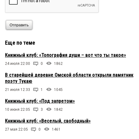
Отправить
Еще по теме
Книжный клуб: «Топография души – вот что ты такое»
24 июля 22:00
0
1862
В старейшей деревне Омской области открыли памятник
поэту Тукаю
21 июля 12:33
1
1045
Книжный клуб: «Под запретом»
10 июня 22:05
3
1842
Книжный клуб: «Веселый, свободный»
27 мая 22:05
0
1461