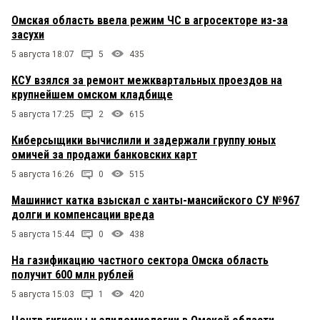
Омская область ввела режим ЧС в агросекторе из-за
засухи
5 августа 18:07
5
435
КСУ взялся за ремонт межквартальных проездов на
крупнейшем омском кладбище
5 августа 17:25
2
615
Киберсыщики вычислили и задержали группу юных
омичей за продажи банковских карт
5 августа 16:26
0
515
Машинист катка взыскал с ханты-мансийского СУ №967
долги и компенсации вреда
5 августа 15:44
0
438
На газификацию частного сектора Омска область
получит 600 млн рублей
5 августа 15:03
1
420