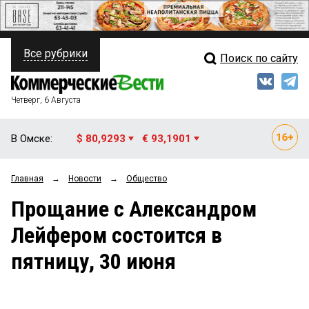
Все рубрики
Поиск по сайту
ПОЛИТИКА
Свежий выпуск
Медиа
ФИНАНСЫ
Четверг, 6 Августа
Кто есть кто
НЕДВИЖИМОСТЬ
В Омске:
$ 80,9293
€ 93,1901
Интервью
БИЗНЕС
Главная
→
Новости
→
Общество
Мнения
ОБЩЕСТВО
Прощание с Александром
Рейтинги
ЗАКОН
Лейфером состоится в
Блоги
НОВОСТИ КОМПАНИЙ
пятницу, 30 июня
Архив
ПРОИСШЕСТВИЯ