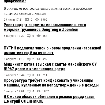
профессию?
В отличие от распространенного мнения доступ в профессию
нотариуса является открытым
29 июля 17:21
0
1902
Росстандарт запретил использование шести
моделей грузовиков Dongfeng и Zoomlion
6 августа 17:30
0
367
ПУТИН подписал закон о новом продлении «гаражной
амнистии» ещё на пять лет
6 августа 11:10
2
492
Машинист катка взыскал с ханты-мансийского СУ
№967 долги и компенсации вреда
5 августа 15:44
0
711
Прокуратура требует конфисковать у чиновницы
машины, купленные на неподтвержденные доходы
5 августа 12:01
4
1857
В Омской области объявлен в розыск рецидивист
Дмитрий ОЛЕННИКОВ