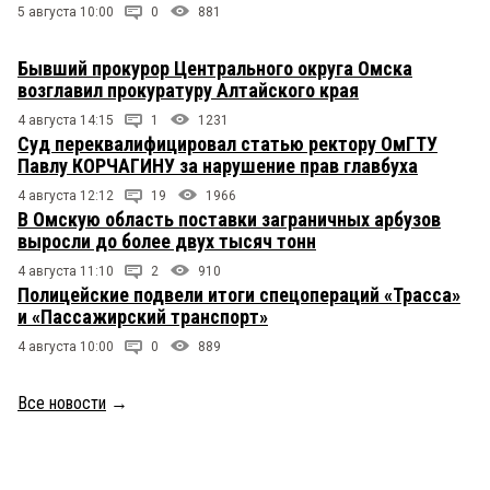
5 августа 10:00
0
881
Бывший прокурор Центрального округа Омска
возглавил прокуратуру Алтайского края
4 августа 14:15
1
1231
Суд переквалифицировал статью ректору ОмГТУ
Павлу КОРЧАГИНУ за нарушение прав главбуха
4 августа 12:12
19
1966
В Омскую область поставки заграничных арбузов
выросли до более двух тысяч тонн
4 августа 11:10
2
910
Полицейские подвели итоги спецопераций «Трасса»
и «Пассажирский транспорт»
4 августа 10:00
0
889
Все новости
→