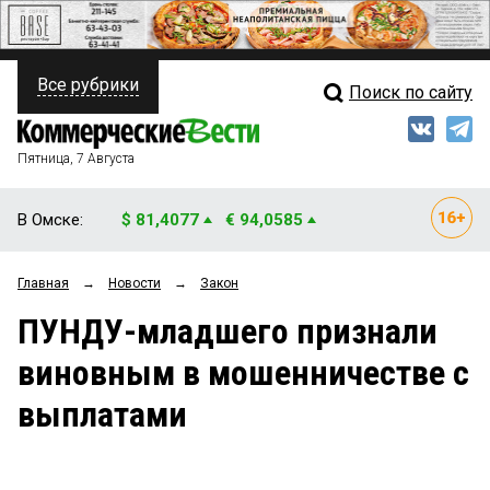
Все рубрики
Поиск по сайту
ПОЛИТИКА
Свежий выпуск
Медиа
ФИНАНСЫ
Пятница, 7 Августа
Кто есть кто
НЕДВИЖИМОСТЬ
В Омске:
$ 81,4077
€ 94,0585
Интервью
БИЗНЕС
Главная
→
Новости
→
Закон
Мнения
ОБЩЕСТВО
ПУНДУ-младшего признали
Рейтинги
ЗАКОН
виновным в мошенничестве с
Блоги
НОВОСТИ КОМПАНИЙ
выплатами
Архив
ПРОИСШЕСТВИЯ