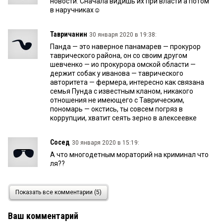
новости. Сначала видишь их при власти а потом
в наручниках☺
Тавричанин
30 января 2020 в 19:38:
Панда — это наверное панамарев — прокурор
таврического района, он со своим другом
шевченко — ио прокурора омской области —
держит собак у иванова — таврического
авторитета — фермера, интересно как связана
семья Пунда с известным кланом, никакого
отношения не имеющего с Таврическим,
пономарь — окстись, ты совсем погряз в
коррупции, хватит сеять зерно в алексеевке
Сосед
30 января 2020 в 15:19:
А что многодетным мораторий на криминал что
ля??
Панда
30 января 2020 в 15:17:
Показать все комментарии (5)
Семейка Пунда столько сделала для омских
теневиков и одного известного клана, что
Ваш комментарий
посадка по доказанным и общественно тяжким