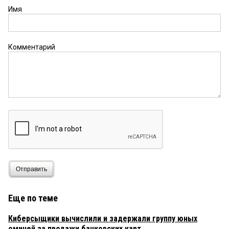
преступлениям была изначально исключена. А
Имя
судья Мурастов не «прокурорский» судья, а
судья камерцеля-шрейдера-лоренца. Приговор
по смешному делу ОНПС и тяжело больному
Степанову вспомните. Арест бизнесмена
Комментарий
Калинина — из той же части. Поэтому, здесь одно
дело убрали, а в апелляции и второе
подкорректирую. Ещё и бабки с минфина
получит. Не правосудие, а договорняки. Ты —
мне, я — тебе. Когда это прекратится?
Тавричанин
29 января 2020 в 16:54:
Судья Мурастов — прокурорский судья, в
Куйбышевском суде нет оправдательных
приговоров, насколько я знаю у Пунды 4 детей и
прокурор области молодец — договорился с
судьей и все таки по многодетности добился 2
Отправить
года условна и как я понимаю взыскать с
многодетной семьи несколько миллионов,
прокурор вместе с судьей четко исполняет
Еще по теме
посылы президента по поддержки многодетных
семей.
Киберсыщики вычислили и задержали группу юных
омичей за продажи банковских карт