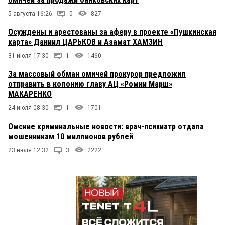
5 августа 16:26
0
827
Осуждены и арестованы за аферу в проекте «Пушкинская
карта» Даниил ЦАРЬКОВ и Азамат ХАМЗИН
31 июля 17:30
1
1460
За массовый обман омичей прокурор предложил
отправить в колонию главу АЦ «Ромни Марш»
МАКАРЕНКО
24 июля 08:30
1
1701
Омские криминальные новости: врач-психиатр отдала
мошенникам 10 миллионов рублей
23 июля 12:32
3
2222