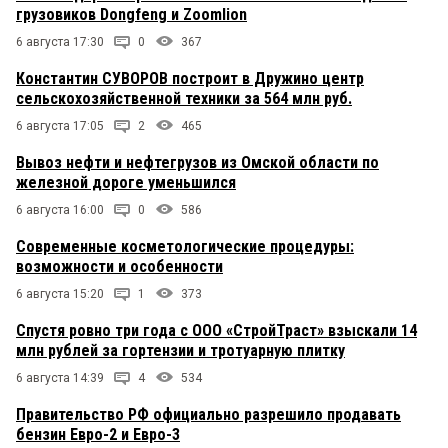
грузовиков Dongfeng и Zoomlion
6 августа 17:30
0
367
Константин СУВОРОВ построит в Дружино центр
сельскохозяйственной техники за 564 млн руб.
6 августа 17:05
2
465
Вывоз нефти и нефтегрузов из Омской области по
железной дороге уменьшился
6 августа 16:00
0
586
Современные косметологические процедуры:
возможности и особенности
6 августа 15:20
1
373
Спустя ровно три года с ООО «СтройТраст» взыскали 14
млн рублей за гортензии и тротуарную плитку
6 августа 14:39
4
534
Правительство РФ официально разрешило продавать
бензин Евро-2 и Евро-3