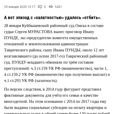
СТИЛЬ ЖИЗНИ
29 января 2020 15:17
5
5421
А вот эпизод с «халатностью» удалось «отбить».
28 января Куйбышевский районный суд Омска в составе
судьи Сергея МУРАСТОВА вынес приговор Ивану
ПУНДЕ, экс-председателю комитета имущественных
отношений и землепользования администрации
Таврического района, сыну Ивана ПУНДЫ, около 12 лет
возглавлявшего (до осени 2017-го) Таврический районный
суд. ПУНДУ-младшего обвиняли по трём составам
преступлений: ч.3 ст.159 УК РФ (мошенничество), части 1,
4 ст.159.2 УК РФ (мошенничество при получении выплат) и
ч.1 ст.293 УК РФ (халатность).
По версии следствия, в 2014 году фигурант представил
фиктивные документы для учёта его семьи в качестве
многодетной. На этом основании с 2014 по 2017 годы ему
были выданы социальные субсидии на оплату квартиры и
коммунальных услуг в общей сумме более 120 тысяч рублей