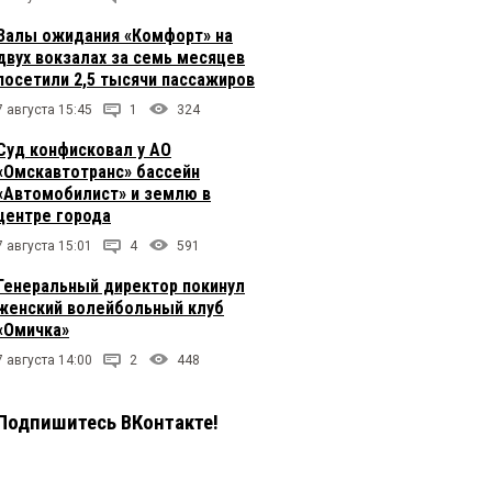
Залы ожидания «Комфорт» на
двух вокзалах за семь месяцев
посетили 2,5 тысячи пассажиров
7 августа 15:45
1
324
Суд конфисковал у АО
«Омскавтотранс» бассейн
«Автомобилист» и землю в
центре города
7 августа 15:01
4
591
Генеральный директор покинул
женский волейбольный клуб
«Омичка»
7 августа 14:00
2
448
Подпишитесь ВКонтакте!