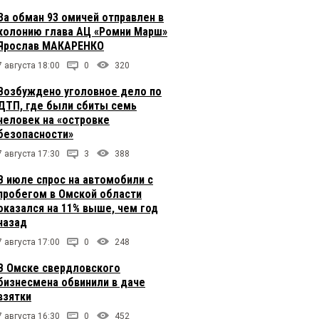
За обман 93 омичей отправлен в
колонию глава АЦ «Ромни Марш»
Ярослав МАКАРЕНКО
7 августа 18:00
0
320
Возбуждено уголовное дело по
ДТП, где были сбиты семь
человек на «островке
безопасности»
7 августа 17:30
3
388
В июле спрос на автомобили с
пробегом в Омской области
оказался на 11% выше, чем год
назад
7 августа 17:00
0
248
В Омске свердловского
бизнесмена обвинили в даче
взятки
7 августа 16:30
0
452