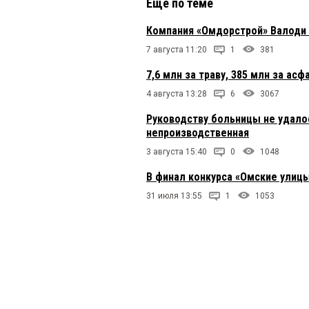
Еще по теме
Компания «Омдорстрой» Валоди
7 августа 11:20
1
381
7,6 млн за траву, 385 млн за ас
4 августа 13:28
6
3067
Руководству больницы не удало
непроизводственная
3 августа 15:40
0
1048
В финал конкурса «Омские улицы
31 июля 13:55
1
1053