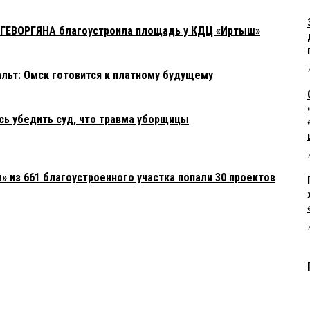
 ГЕВОРГЯНА благоустроила площадь у КДЦ «Иртыш»
фальт: Омск готовится к платному будущему
сь убедить суд, что травма уборщицы
» из 661 благоустроенного участка попали 30 проектов