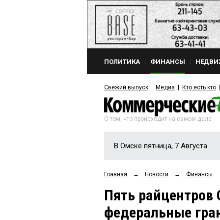
ПОЛИТИКА
ФИНАНСЫ
НЕДВИ
Свежий выпуск
Медиа
Кто есть кто
О том, что происходит на самом деле
В Омске пятница, 7 Августа
Главная
→
Новости
→
Финансы
Пять райцентров 
федеральные гран