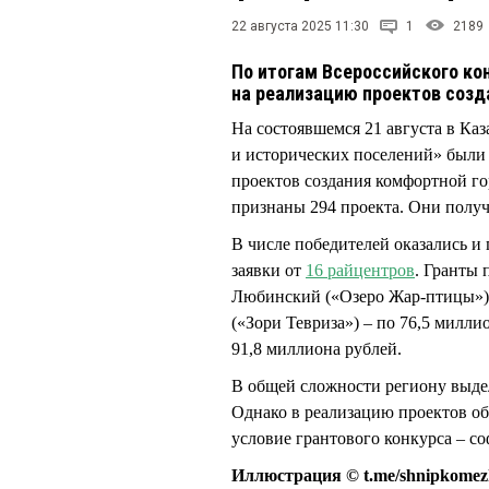
22 августа 2025 11:30
1
2189
По итогам Всероссийского ко
на реализацию проектов соз
На состоявшемся 21 августа в Ка
и исторических поселений» были
проектов создания комфортной г
признаны 294 проекта. Они получ
В числе победителей оказались и
заявки от
16 райцентров
. Гранты 
Любинский («Озеро Жар-птицы»),
(«Зори Тевриза») – по 76,5 милли
91,8 миллиона рублей.
В общей сложности региону выдел
Однако в реализацию проектов обл
условие грантового конкурса – с
Иллюстрация © t.me/shnipkome