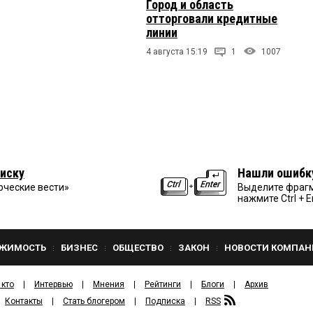
Город и область
отторговали кредитные
линии
4 августа 15:19
1
1007
иску
Нашли ошибк
рческие вести»
Выделите фрагм
нажмите Ctrl + E
ЖИМОСТЬ
БИЗНЕС
ОБЩЕСТВО
ЗАКОН
НОВОСТИ КОМПАН
 кто
Интервью
Мнения
Рейтинги
Блоги
Архив
Контакты
Стать блогером
Подписка
RSS