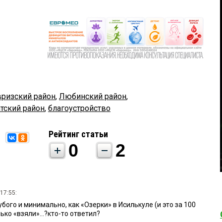
вризский район
,
Любинский район
,
тский район
,
благоустройство
Рейтинг статьи
0
2
17:55:
убого и минимально, как «Озерки» в Исилькуле (и это за 100
а сколько «взяли»...?кто-то ответил?