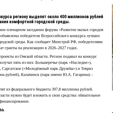
нкурса региону выделят около 400 миллионов рублей
дания комфортной городской среды.
зани пленарном заседании форума «Развитие малых городов
 объявлены победители Всероссийского конкурса лучших
ородской среды. Как сообщает Минстрой РФ, победителями
ат гранты на реализацию в 2026–2027 годах.
 проекты из Омской области. Регион подавал на конкурс
получат пять из них: Большеречье (парк «Наследие»),
 Саргатское («Молодёжный парк Дружбы») и Тевриз
она рублей), Калачинск (парк имени Ю.А. Гагарина) –
ят из федерального бюджета 397,8 миллиона рублей.
асти нужно будет вложить и свои средства: обязательное
офинансирование.
zhk