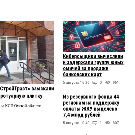
Киберсыщики вычислили
и задержали группу юных
омичей за продажи
банковских карт
5 августа 16:26
0
961
 «СтройТраст» взыскали
 тротуарную плитку
Из резервного фонда 44
регионам на поддержку
ерка КСП Омской области.
оплаты ЖКУ выделено
7,4 млрд рублей
5 августа 10:40
1
807