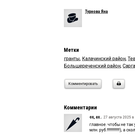
Турнова Яна
Метки
гранты
,
Калачинский район
,
Те
Большереченский район
,
Сарга
Комментировать
Комментарии
ох, ах..
27 августа 2025 в 
главное. чтобы не так 
млн. руб.!!!!!!!!!!!!!!), 