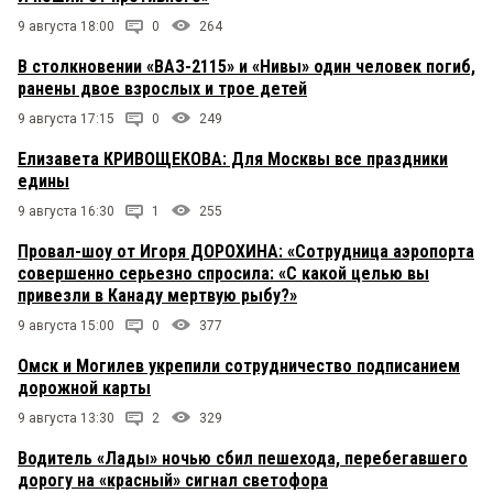
9 августа 18:00
0
264
В столкновении «ВАЗ-2115» и «Нивы» один человек погиб,
ранены двое взрослых и трое детей
9 августа 17:15
0
249
Елизавета КРИВОЩЕКОВА: Для Москвы все праздники
едины
9 августа 16:30
1
255
Провал-шоу от Игоря ДОРОХИНА: «Сотрудница аэропорта
совершенно серьезно спросила: «С какой целью вы
привезли в Канаду мертвую рыбу?»
9 августа 15:00
0
377
Омск и Могилев укрепили сотрудничество подписанием
дорожной карты
9 августа 13:30
2
329
Водитель «Лады» ночью сбил пешехода, перебегавшего
дорогу на «красный» сигнал светофора