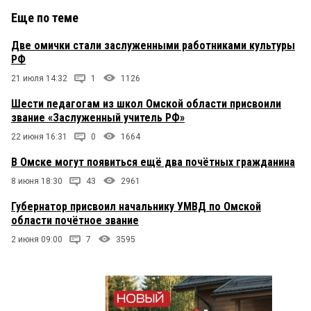
Еще по теме
Две омички стали заслуженными работниками культуры
РФ
21 июля 14:32
1
1126
Шести педагогам из школ Омской области присвоили
звание «Заслуженный учитель РФ»
22 июня 16:31
0
1664
В Омске могут появиться ещё два почётных гражданина
8 июня 18:30
43
2961
Губернатор присвоил начальнику УМВД по Омской
области почётное звание
2 июня 09:00
7
3595