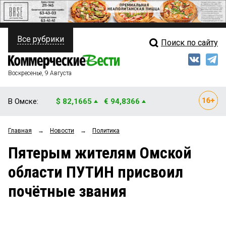
Все рубрики
Поиск по сайту
ПОЛИТИКА
Свежий выпуск
Медиа
ФИНАНСЫ
Воскресенье, 9 Августа
Кто есть кто
НЕДВИЖИМОСТЬ
В Омске:
$ 82,1665
€ 94,8366
Интервью
БИЗНЕС
Главная
→
Новости
→
Политика
Мнения
ОБЩЕСТВО
Пятерым жителям Омской
Рейтинги
ЗАКОН
области ПУТИН присвоил
Блоги
НОВОСТИ КОМПАНИЙ
почётные звания
Архив
ПРОИСШЕСТВИЯ