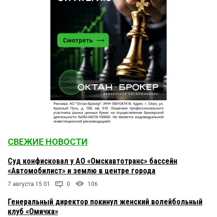
СВЕЖИЕ НОВОСТИ
Суд конфисковал у АО «Омскавтотранс» бассейн
«Автомобилист» и землю в центре города
7 августа 15:01
0
106
Генеральный директор покинул женский волейбольный
клуб «Омичка»