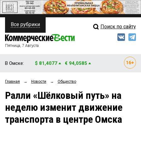
Все рубрики
Поиск по сайту
ПОЛИТИКА
Свежий выпуск
Медиа
ФИНАНСЫ
Пятница, 7 Августа
Кто есть кто
НЕДВИЖИМОСТЬ
В Омске:
$ 81,4077
€ 94,0585
Интервью
БИЗНЕС
Главная
→
Новости
→
Общество
Мнения
ОБЩЕСТВО
Ралли «Шёлковый путь» на
Рейтинги
ЗАКОН
неделю изменит движение
Блоги
НОВОСТИ КОМПАНИЙ
транспорта в центре Омска
Архив
ПРОИСШЕСТВИЯ