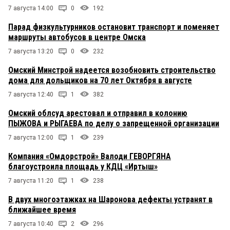
7 августа 14:00
0
192
Парад физкультурников остановит транспорт и поменяет
маршруты автобусов в центре Омска
7 августа 13:20
0
232
Омский Минстрой надеется возобновить строительство
дома для дольщиков на 70 лет Октября в августе
7 августа 12:40
1
382
Омский облсуд арестовал и отправил в колонию
ПЫЖОВА и РЫГАЕВА по делу о запрещенной организации
7 августа 12:00
1
239
Компания «Омдорстрой» Валоди ГЕВОРГЯНА
благоустроила площадь у КДЦ «Иртыш»
7 августа 11:20
1
238
В двух многоэтажках на Шаронова дефекты устранят в
ближайшее время
7 августа 10:40
2
296