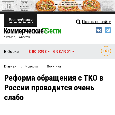
Все рубрики
Поиск по сайту
ПОЛИТИКА
Свежий выпуск
Медиа
ФИНАНСЫ
Четверг, 6 Августа
Кто есть кто
НЕДВИЖИМОСТЬ
В Омске:
$ 80,9293
€ 93,1901
Интервью
БИЗНЕС
Главная
→
Новости
→
Политика
Мнения
ОБЩЕСТВО
Реформа обращения с ТКО в
Рейтинги
ЗАКОН
России проводится очень
Блоги
НОВОСТИ КОМПАНИЙ
слабо
Архив
ПРОИСШЕСТВИЯ