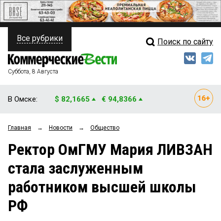
Все рубрики
Поиск по сайту
ПОЛИТИКА
Свежий выпуск
Медиа
ФИНАНСЫ
Суббота, 8 Августа
Кто есть кто
НЕДВИЖИМОСТЬ
В Омске:
$ 82,1665
€ 94,8366
Интервью
БИЗНЕС
Главная
→
Новости
→
Общество
Мнения
ОБЩЕСТВО
Ректор ОмГМУ Мария ЛИВЗАН
Рейтинги
ЗАКОН
стала заслуженным
Блоги
НОВОСТИ КОМПАНИЙ
работником высшей школы
Архив
ПРОИСШЕСТВИЯ
РФ