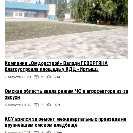
Компания «Омдорстрой» Валоди ГЕВОРГЯНА
благоустроила площадь у КДЦ «Иртыш»
7 августа 11:20
2
534
Омская область ввела режим ЧС в агросекторе из-за
засухи
5 августа 18:07
7
979
КСУ взялся за ремонт межквартальных проездов на
крупнейшем омском кладбище