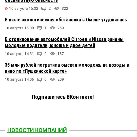
беспилотную опасность
10 августа 15:32
2
322
В июле экологическая обстановка в Омске ухудшилась
10 августа 15:00
1
259
В столкновении автомобилей Citroen и Nissan ранены
молодые водители, юноша и двое детей
10 августа 14:31
0
187
35 млн рублей потратила омская молодежь на походы в
кино по «Пушкинской карте»
10 августа 14:06
0
209
Подпишитесь ВКонтакте!
НОВОСТИ КОМПАНИЙ