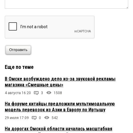
Сергей Николаевич
10 ноября 2015 в 13:19:
Уже полтора года езжу на Дастере — танк. И на
охоту и на рыбалку и по городу с комфортом
можно ездить. С комфортом, конечно, дела
обстоят не как на LC200, но дастер бюджетник
же все таки, рабочая лошадка так сказать. 5
баллов в своем классе.
Отправить
Еще по теме
В Омске возбуждено дело из-за звуковой рекламы
магазина «Смешные цены»
4 августа 16:20
3
1508
На форуме китайцы предложили мультимодальную
модель перевозок из Азии в Европу по Иртышу
29 июля 17:09
0
542
На дорогах Омской области началась масштабная