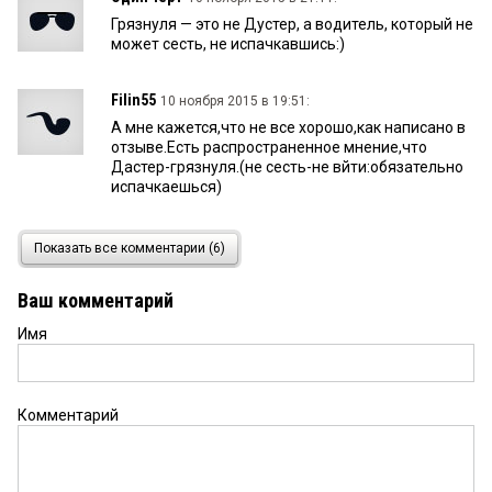
Грязнуля — это не Дустер, а водитель, который не
может сесть, не испачкавшись:)
Filin55
10 ноября 2015 в 19:51:
А мне кажется,что не все хорошо,как написано в
отзыве.Есть распространенное мнение,что
Дастер-грязнуля.(не сесть-не вйти:обязательно
испачкаешься)
Не любитель
10 ноября 2015 в 16:55:
Показать все комментарии (6)
А мне задок не нравится. Не симпатишный задок,
не симпатишный. А передок ничего такой, по
Ваш комментарий
сравнению с предыдущей версией
подрифтовали, но кажется не сильно много. По
Имя
технической составляющей не знаю, надо
покататься.
Комментарий
Омчанин
10 ноября 2015 в 14:16:
В условиях наших дорог и климата такие высоко
проходимые автомобили подходят самый раз.