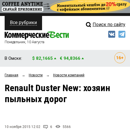
Все рубрики
Поиск по сайту
ПОЛИТИКА
Свежий выпуск
Медиа
ФИНАНСЫ
Понедельник, 10 Августа
Кто есть кто
НЕДВИЖИМОСТЬ
В Омске:
$ 82,1665
€ 94,8366
Интервью
БИЗНЕС
Главная
→
Новости
→
Новости компаний
Мнения
ОБЩЕСТВО
Renault Duster New: хозяин
Рейтинги
ЗАКОН
пыльных дорог
Блоги
НОВОСТИ КОМПАНИЙ
Архив
ПРОИСШЕСТВИЯ
10 ноября 2015 12:02
6
5566